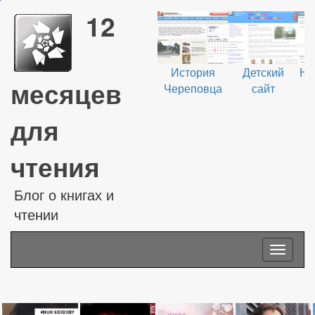
12
История
Детский
На
месяцев
Череповца
сайт
В
для
чтения
Блог о книгах и
чтении
Toggle
navigati