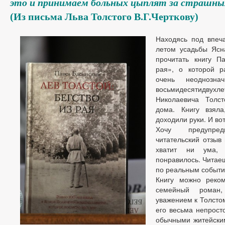
это и принимаем больных цыплят за страшн
(Из письма Льва Толстого В.Г.Черткову)
Находясь под впеч
летом усадьбы Ясн
прочитать книгу П
рая», о которой р
очень неоднозн
восьмидесятидвухл
Николаевича Толст
дома. Книгу взял
доходили руки. И во
Хочу предупре
читательский отзыв 
хватит ни ума, 
понравилось. Читаеш
по реальным событи
Книгу можно реком
семейный роман
уважением к Толстом
его весьма непросто
обычными житейски