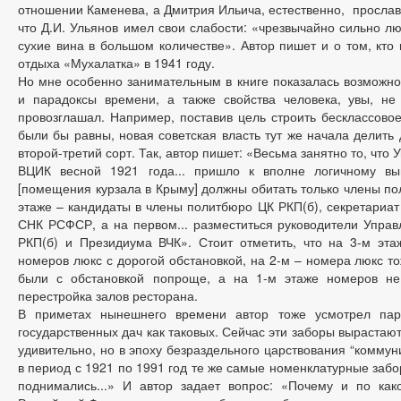
отношении Каменева, а Дмитрия Ильича, естественно, прославл
что Д.И. Ульянов имел свои слабости: «чрезвычайно сильно лю
сухие вина в большом количестве». Автор пишет и о том, кт
отдыха «Мухалатка» в 1941 году.
Но мне особенно занимательным в книге показалась возможно
и парадоксы времени, а также свойства человека, увы, н
провозглашал. Например, поставив цель строить бесклассовое
были бы равны, новая советская власть тут же начала делить
второй-третий сорт. Так, автор пишет: «Весьма занятно то, чт
ВЦИК весной 1921 года... пришло к вполне логичному вы
[помещения курзала в Крыму] должны обитать только члены по
этаже – кандидаты в члены политбюро ЦК РКП(б), секретариа
СНК РСФСР, а на первом... разместиться руководители Упра
РКП(б) и Президиума ВЧК». Стоит отметить, что на 3-м эта
номеров люкс с дорогой обстановкой, на 2-м – номера люкс то
были с обстановкой попроще, а на 1-м этаже номеров не
перестройка залов ресторана.
В приметах нынешнего времени автор тоже усмотрел пар
государственных дач как таковых. Сейчас эти заборы вырастаю
удивительно, но в эпоху безраздельного царствования “коммун
в период с 1921 по 1991 год те же самые номенклатурные забо
поднимались...» И автор задает вопрос: «Почему и по ка