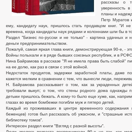
рассказы о 
уверенность в
планы и надеж
Петр Муратов и
ему, кандидату наук, пришлось стать продавцом книг. "И не
времена, когда кандидаты наук рядами и колоннами шли бы в то
Раздел "Бизнес по-русски и не только" - картина удачных и 
деньги предпринимательством.
Пожалуй, самая яркая глава книги, демонстрирующая 90-е, - это
Войны полыхали и в ряде бывших союзных республик, и в РСФС
Нина Байрамова в рассказе "Я не имела права быть слабой" п
на ее долю, как раз в связи с этой войной.
Недостаток продуктов, задержки заработной платы, даже п
кажется мелким в сравнении с тем, что вынесли люди, пережив
Н. Байрамова рассказывает о том, как за украденных дете
требовали выкуп; о том, что стены родного дома однажды п
детьми пришлось бежать. А кому-то было еще хуже, как, наприм
глазах во время бомбежки погибли муж и пятеро детей.
Каждый из проживавших в центре временного содержания 
беженцев) готов был рассказать об ужасном, и "страшные исто
библиотеку томов".
Интересен раздел книги "Взгляд с разной высоты".
Люди зрелого возраста воспринимали 90-е не так, как мол