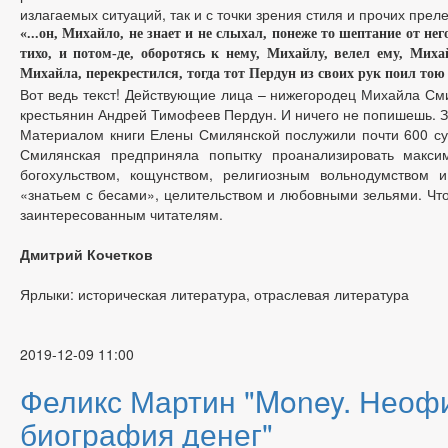
излагаемых ситуаций, так и с точки зрения стиля и прочих прел
«...он, Михайло, не знает и не слыхал, понеже то шептание от не
тихо, и потом-де, оборотясь к нему, Михайлу, велел ему, Михай
Михайла, перекрестился, тогда тот Пердун из своих рук поил тою
Вот ведь текст! Действующие лица – нижегородец Михайла См
крестьянин Андрей Тимофеев Пердун. И ничего не попишешь. З
Материалом книги Елены Смилянской послужили почти 600 суд
Смилянская предприняла попытку проанализировать макси
богохульством, кощунством, религиозным вольнодумством и
«знатьем с бесами», целительством и любовными зельями. Что
заинтересованным читателям.
Дмитрий Кочетков
Ярлыки: историческая литература, отраслевая литература
2019-12-09 11:00
Феликс Мартин "Money. Неоф
биография денег"