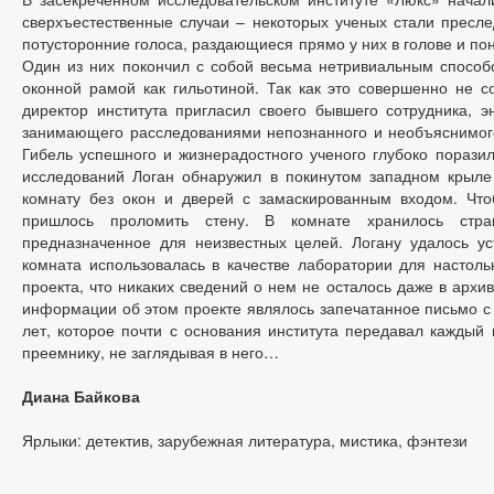
сверхъестественные случаи – некоторых ученых стали пресле
потусторонние голоса, раздающиеся прямо у них в голове и по
Один из них покончил с собой весьма нетривиальным способ
оконной рамой как гильотиной. Так как это совершенно не со
директор института пригласил своего бывшего сотрудника, э
занимающего расследованиями непознанного и необъяснимого,
Гибель успешного и жизнерадостного ученого глубоко поразил
исследований Логан обнаружил в покинутом западном крыле
комнату без окон и дверей с замаскированным входом. Что
пришлось проломить стену. В комнате хранилось стра
предназначенное для неизвестных целей. Логану удалось ус
комната использовалась в качестве лаборатории для настоль
проекта, что никаких сведений о нем не осталось даже в архи
информации об этом проекте являлось запечатанное письмо с 
лет, которое почти с основания института передавал каждый
преемнику, не заглядывая в него…
Диана Байкова
Ярлыки: детектив, зарубежная литература, мистика, фэнтези