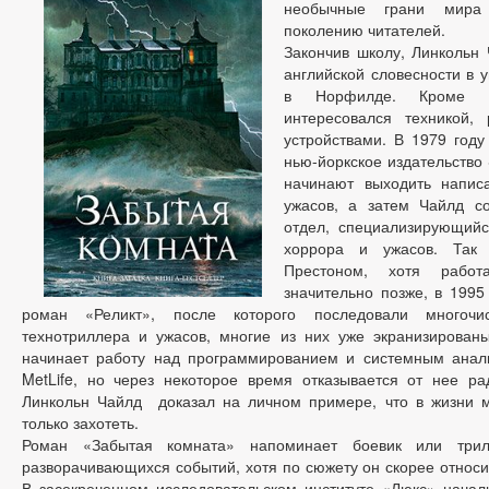
необычные грани мира
поколению читателей.
Закончив школу, Линкольн 
английской словесности в 
в Норфилде. Кроме л
интересовался техникой,
устройствами. В 1979 году
нью-йоркское издательство S
начинают выходить напис
ужасов, а затем Чайлд со
отдел, специализирующийс
хоррора и ужасов. Так 
Престоном, хотя работ
значительно позже, в 1995
роман «Реликт», после которого последовали много
технотриллера и ужасов, многие из них уже экранизирован
начинает работу над программированием и системным анал
MetLife, но через некоторое время отказывается от нее рад
Линкольн Чайлд доказал на личном примере, что в жизни м
только захотеть.
Роман «Забытая комната» напоминает боевик или три
разворачивающихся событий, хотя по сюжету он скорее относит
В засекреченном исследовательском институте «Люкс» нача