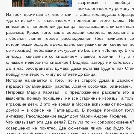
квартиры» я вообще
психологическому роману, ч
Из трёх прочитанных мною книг «Тайна голландских образц
«детективной» в классическом понимании этого слова. Ин
внимание в напряжении до конца повествования, динамична
развязка. Кроме того, как в хороший коктейль, добавлены 
любовная линия героев расследования (без излишней се
исторический экскурс в дела давно минувших дней; сведения по
об изразцах); небольшие экскурсии по Бельгии и Лондону. В кн
эпизоды, связанные со спасением главной героини. (Ну а к
слишком невероятно спасение!) Видимо, автору не хотелось 
да и нас расстраивать. Думаю, даже если вы будете, как Стан
поводу «не верю!», книгу дочитаете до конца.
История начинается с того, что из старого дома в Царско
изразцов фламандской работы. Хозяин особняка, бизнесмен, 
Петровки Марии Каравай с предложением раскрыть это де
выяснить, почему похищены не все старинные изразцы, а толь
играющие дети. В это же время в Москве вспыхивают пожары:
другой – в офисе на Патриарших. В пожаре погибают голла
антиквар. Расследование ведёт друг Марии Андрей Яковлев.
Что связывает эти два дела? Есть ли точки соприкосновения
совершенно не понятно. Две сюжетные линии как будто бы 
дольше вы будете их прослеживать, тем яснее будете понимат