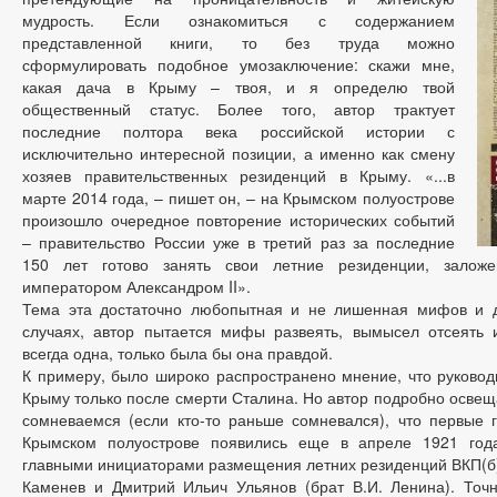
мудрость. Если ознакомиться с содержанием
представленной книги, то без труда можно
сформулировать подобное умозаключение: скажи мне,
какая дача в Крыму – твоя, и я определю твой
общественный статус. Более того, автор трактует
последние полтора века российской истории с
исключительно интересной позиции, а именно как смену
хозяев правительственных резиденций в Крыму. «...в
марте 2014 года, – пишет он, – на Крымском полуострове
произошло очередное повторение исторических событий
– правительство России уже в третий раз за последние
150 лет готово занять свои летние резиденции, зало
императором Александром II».
Тема эта достаточно любопытная и не лишенная мифов и до
случаях, автор пытается мифы развеять, вымысел отсеять и
всегда одна, только была бы она правдой.
К примеру, было широко распространено мнение, что руковод
Крыму только после смерти Сталина. Но автор подробно освеща
сомневаемся (если кто-то раньше сомневался), что первые 
Крымском полуострове появились еще в апреле 1921 года
главными инициаторами размещения летних резиденций ВКП(б)
Каменев и Дмитрий Ильич Ульянов (брат В.И. Ленина). Точ