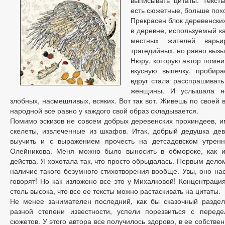
выписывать цитаты. Тексты
есть сюжетные, больше похо
Прекрасен блок деревенских
в деревне, используемый ка
местных жителей варьи
трагедийных, но равно вызы
Нюру, которую автор помнит
вкусную выпечку, пробира
вдруг стала расспрашивать
женщины. И услышала не
злобных, насмешливых, всяких. Вот так вот. Живешь по своей 
народной все равно у каждого свой образ складывается.
Помимо эскизов не совсем добрых деревенских прохиндеев, 
скелеты, извлеченные из шкафов. Итак, добрый дедушка дев
выучить и с выражением прочесть на детсадовском утренни
Олейникова. Меня можно было выносить в обмороке, как и 
действа. Я хохотала так, что просто обрыдалась. Первым дело
наличие такого безумного стихотворения вообще. Увы, оно нас
говорят! Но как изложено все это у Михалковой! Концентрац
столь высока, что все ее тексты можно растаскивать на цитаты.
Не менее занимателен последний, как бы сказочный раздел
разной степени известности, успели порезвиться с переде
сюжетов. У этого автора все получилось здорово, в ее собств