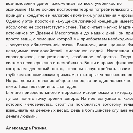
возникновения денег, изложенная во всех учебниках по
экономике. На ее основе построены теории потребительского 
принципы кредитной и налоговой политики, управления миров
Однако у этой простой и кажущейся логичной концепции имеетс
абсолютно не соответствует истине. Так считает Феликс Марти
источников от Древней Месопотамии до наших дней, он при
просто вещь, с помощью которой мы приобретаем необходимые
- регулятор общественной жизни. Банкноты, чеки, ценные бу
невидимых взаимодействий миллионов людей. Настоящая 
справедливое, процветающее, свободное общество. Тогд
система несовершенна и нестабильна. Банки и прочие финанс
контролем денежный поток, склонны злоупотреблять своим 
глубоким экономическим кризисам, от которых человечество ещ
Но раз деньги - явление общественное, то ни один человек не
ними. Такая вот оригинальная идея.
В книге приведено много интересных исторических и литерат
лучше понять точку зрения автора. Из нее вы узнаете, како
историю человечества, стоит ли поклоняться золотому тель
взвешивать на денежных весах. Ведь в большинстве случаев н
деньги людьми.
Александра Разина