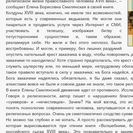
религиозной жизни православного человека XVIII века», –
сообщает Елена Борисовна Смилянская в своей книге.
Колдуны XVIII века, конечно, не имели тех возможностей,
которые есть у современных ведьмаков. Не могли они
пиариться и продвигать услуги через Интернет и СМИ,
участвовать в телешоу, изображая битву с
потусторонними сущностями и, таким образом,
рекламируя себя. Но жили и без этого неплохо. Были
востребованы. И могли, к примеру, без лишних раздумий
опустить нательный крест заказчика в воду, чтобы поворожить д
заказчики-то находились! Хотя странно предполагать, что крес
служить шулерству или, по меньшей мере, нетрудовому обога
такое правило вступало в силу у заказчика: на Бога надейся, а
Бога заказчики надеялись обязательно, я бы даже сказал, к
атеистами вовсе не были и совсем даже не знали, что такое ре
В книге Елены Смилянской движение идет от противного. Иссле
Говоря о религиозности, автор пишет о нарушениях благоч
«суеверов» и «нечестивцев». Зачем? На мой взгляд, это и
понять психологию современного человека, запутавшегося и 
религиозных вопросах. Очень уж симптоматично сходство суевер
Но можно так глубоко и не копать. А просто рассматривать де
которая вырисовывается при чтении книги «Волшебники, бо
российского сыска XVIII века». Это познавательно и заним