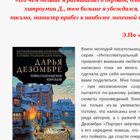
хитроумии Д., тем больше я убеждался
письмо, министр прибег к наиболее логичной и
Э.По 
Книги молодой писательниц
серии «Интеллектуальный 
привлечёт внимание любите
написано пока не много,
сделала для себя интересн
вами поделиться. Мне пока
– при несомненном сохр
пытается по-разному разве
сюжеты произведений. Книг
не только из-за увлекат
потому, что написаны они «
ряда авторов, а с разной 
Дезомбре «Портрет мёртво
к его середине знаешь, кто
его поймать да спасти оче