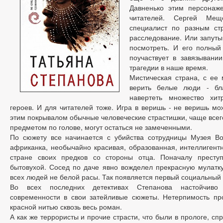
Давненько этим персонаж
читателей. Сергей Мещ
специалист по разным стр
расследование. Или запуты
посмотреть. И его полный
поучаствует в завязывании
трагедии в наше время.
Мистическая страна, с ее 
верить белые люди - бл
навертеть множество хи
героев. И для читателей тоже. Игра в веришь - не веришь мо
этим покрывалом обычные человеческие страстишки, чаще всег
предметом по голове, могут остаться не замеченными.
По сюжету все начинается с убийства сотрудницы Музея Во
африканка, необычайно красивая, образованная, интеллиген
стране своих предков со стороны отца. Поначалу престу
бытовухой. Сосед по даче явно вожделел прекрасную мулатку
всех людей не белой расы. Так появляется первый социальный 
Во всех последних детективах Степанова настойчиво
современности в свои затейливые сюжеты. Нетерпимость про
красной нитью сквозь весь роман.
А как же террористы и прочие страсти, что были в прологе, сп