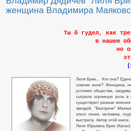
женщина Владимира Маяковс
Ты б гудел, как тре
в нашем об
но о
эт
(
Лиля Брик... Кто она? Един
совсем иное? Женщина, н
устоями общества, сводивш
сыграла огромную роль в с
существуют разные мнения: 
звездой, "Беатриче" Маяков
злого гения, человека, под
выстрелу. Автор этой книги,
Лиля Юрьевна Брик (Каган) 