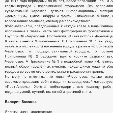
до 1917 года периодами по 50 лет, после революции - по 10 л
карты периода и воспоминаний старожилов. Эти воспомин
субъективный характер, делают информационный матери
«домашним». Сквозь цифры и факты, изложенные в книге,
голоса наших земляков, очевидцев происходящего.
Фотоматериалы, предложенные к каждой главе в виде коллажа
изложенные в главах. Часть этих фотографий из фотоархивов 
Группой ВК «Череповец. Ностальгия. Живая история Череповца
К книге имеется 3 приложения. В Приложении № 1 вы увид
узнаете о численности населения города в разные исторически
Череповца, о площади, занимаемой городом, о протяжён
Приложении № 2 расскажет вам о хронике развития высо
Череповце. А Приложение № 3 в подробной главе «Исчезнув
полный обзор населённых пунктов, находящихся когда-то вбл
городом во время его строительства и расширения границ.
Не могу не отметить, что книга «Череповец: кольца ис
зарекомендовавшим себя в издании краеведческой литературы
«Порт-Апрель». Хочется поблагодарить всю команду, раб
издание умной, нужной, полезной и красивой книги.
Валерия Базлова
Ярлыки: книги, краеведение