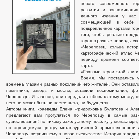
нового, современного го
развитии и воспоминания
данного издания у нас
совмещающей в себе в
подкреплённое картами гор
того, чтобы реально предс
город в разные периоды сво
«Череповец: кольца истор
картографический атлас Ч
периоду времени соответс
карта.
«Главные герои этой книги,
Время. Мы постарались у
времена глазами разных поколений его жителей. Они оставил
памятники, заводы и мосты, оставили воспоминания, фо
Череповце. И главное, они передали любовь к этому месту, 
него не может быть ни настоящего, ни будущего».
Авторы книги, краеведы Елена Фридриховна Булатова и Але
предлагают вам прогуляться по Череповцу в самые раз
существования: по тихому захолустному посёлку у монастыря,
по строящемуся центру металлургической промышленности и
Череповцу, вступившему в новое тысячелетие. История города 