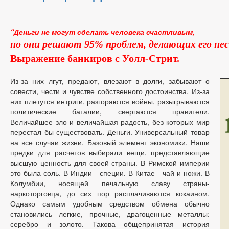
“Деньги не могут сделать человека счастливым,
но они решают 95% проблем, делающих его не
Выражение банкиров с Уолл-Стрит.
Из-за них лгут, предают, влезают в долги, забывают о
совести, чести и чувстве собственного достоинства. Из-за
них плетутся интриги, разгораются войны, разыгрываются
политические баталии, свергаются правители.
Величайшее зло и величайшая радость, без которых мир
перестал бы существовать. Деньги. Универсальный товар
на все случаи жизни. Базовый элемент экономики. Наши
предки для расчетов выбирали вещи, представляющие
высшую ценность для своей страны. В Римской империи
это была соль. В Индии - специи. В Китае - чай и ножи. В
Колумбии, носящей печальную славу страны-
наркоторговца, до сих пор расплачиваются кокаином.
Однако самым удобным средством обмена обычно
становились легкие, прочные, драгоценные металлы:
серебро и золото. Такова общепринятая история