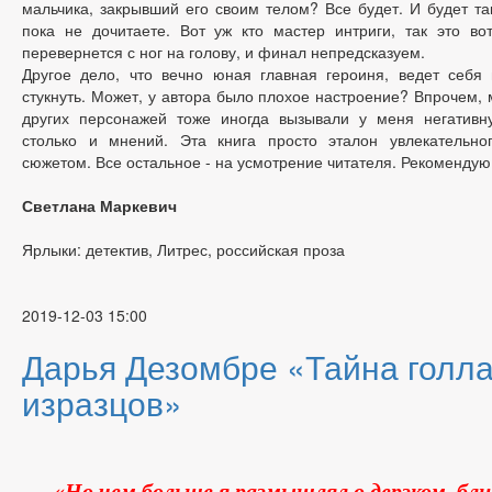
мальчика, закрывший его своим телом? Все будет. И будет так
пока не дочитаете. Вот уж кто мастер интриги, так это вот
перевернется с ног на голову, и финал непредсказуем.
Другое дело, что вечно юная главная героиня, ведет себя 
стукнуть. Может, у автора было плохое настроение? Впрочем,
других персонажей тоже иногда вызывали у меня негативн
столько и мнений. Эта книга просто эталон увлекательн
сюжетом. Все остальное - на усмотрение читателя. Рекомендую
Светлана Маркевич
Ярлыки: детектив, Литрес, российская проза
2019-12-03 15:00
Дарья Дезомбре «Тайна голл
изразцов»
«Но чем больше я размышлял о дерзком, б