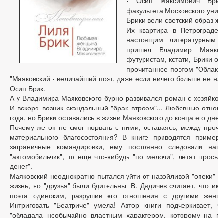
- Осип Максимович Брик
факультета Московского уни
Брики вели светский образ 
Их квартира в Петроград
настоящим литературным
пришел Владимир Маяко
футуристам, кстати, Брики 
прочитанное поэтом "Облак
"Маяковский - величайший поэт, даже если ничего больше не н
Осип Брик.
А у Владимира Маяковского бурно развивался роман с хозяйк
И вскоре возник скандальный "брак втроем"... Любовные отн
года, но Брики оставались в жизни Маяковского до конца его дн
Почему же он не смог порвать с ними, оставаясь, между про
материального благосостояния? В книге приводятся пример
заграничные командировки, ему постоянно следовали на
"автомобильчик", то еще что-нибудь "по мелочи", летят прось
денег".
Маяковский неоднократно пытался уйти от назойливой "опеки" 
жизнь, но "друзья" были бдительны. В. Дядичев считает, что
поэта одиноким, разрушив его отношения с другими жен
Интриговать "Беатриче" умела! Автор книги подчеркивает,
"обладала необычайно властным характером, которому на 