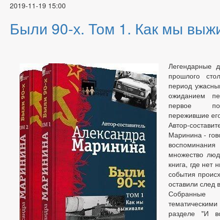
2019-11-19 15:00
Были 90-х. Том 1. Как мы выж
Легендарные 
прошлого стол
период ужасным
ожиданием пе
первое пос
пережившие его
Автор-состави
Маринина - гов
воспоминани
множество люд
книга, где нет 
события происх
оставили след в
Собранные 
тематическими 
разделе "И вс