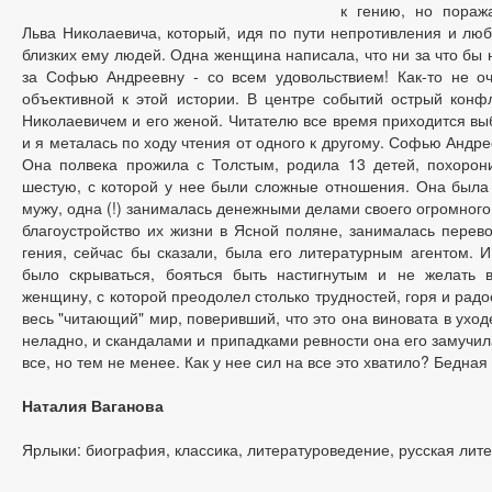
к гению, но пораж
Льва Николаевича, который, идя по пути непротивления и люб
близких ему людей. Одна женщина написала, что ни за что бы 
за Софью Андреевну - со всем удовольствием! Как-то не о
объективной к этой истории. В центре событий острый кон
Николаевичем и его женой. Читателю все время приходится выб
и я металась по ходу чтения от одного к другому. Софью Андр
Она полвека прожила с Толстым, родила 13 детей, похорон
шестую, с которой у нее были сложные отношения. Она была
мужу, одна (!) занималась денежными делами своего огромного
благоустройство их жизни в Ясной поляне, занималась перев
гения, сейчас бы сказали, была его литературным агентом. И
было скрываться, бояться быть настигнутым и не желать 
женщину, с которой преодолел столько трудностей, горя и радос
весь "читающий" мир, поверивший, что это она виновата в уходе
неладно, и скандалами и припадками ревности она его замучила
все, но тем не менее. Как у нее сил на все это хватило? Бедна
Наталия Ваганова
Ярлыки: биография, классика, литературоведение, русская лит