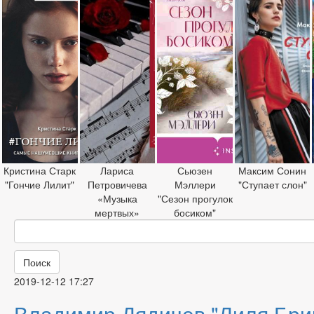
Кристина Старк
Лариса
Сьюзен
Максим Сонин
"Гончие Лилит"
Петровичева
Мэллери
"Ступает слон"
«Музыка
"Сезон прогулок
мертвых»
босиком"
Поиск
2019-12-12 17:27
Владимир Дядичев "Лиля Бри