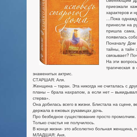
сменяющим дру
приезжали каж
характеров и н
…Пока однажды
принесли на ру
пришла сама,
появилась соба
Поначалу Дом 
тайны, а тайн 
связывает? По
На эти вопрос
трагическая в
знаменитых актрис.
СТАРШАЯ: Аля.
Женщина – таран. Эта никогда не считалась с дру
планы – брала нахрапом, а если нет – выкидывала
стерва».
Она добилась всего в жизни. Блистала на сцене, в
держала в ежовых рукавицах дочь.
Про безбедное существование просто промолчим.
Только счастья не получилось.
В конце жизни- это абсолютно больная женщина, п
МЛАДШАЯ: Аня.