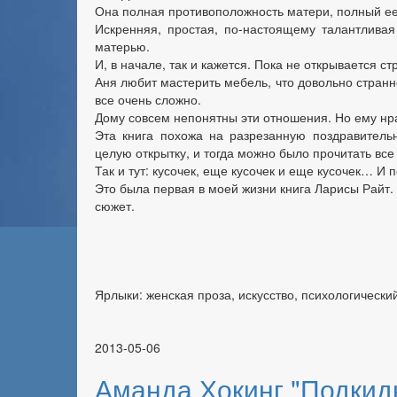
Она полная противоположность матери, полный ее
Искренняя, простая, по-настоящему талантлива
матерью.
И, в начале, так и кажется. Пока не открывается 
Аня любит мастерить мебель, что довольно стран
все очень сложно.
Дому совсем непонятны эти отношения. Но ему нра
Эта книга похожа на разрезанную поздравительн
целую открытку, и тогда можно было прочитать все
Так и тут: кусочек, еще кусочек и еще кусочек… И
Это была первая в моей жизни книга Ларисы Райт. 
сюжет.
Ярлыки: женская проза, искусство, психологически
2013-05-06
Аманда Хокинг "Подкид