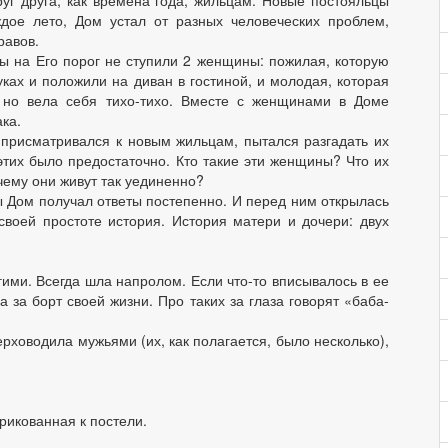
г друга, как времена года, жильцам. Новые постояльцы
дое лето, Дом устал от разных человеческих проблем,
равов.
 на Его порог не ступили 2 женщины: пожилая, которую
ках и положили на диван в гостиной, и молодая, которая
 но вела себя тихо-тихо. Вместе с женщинами в Доме
ка.
присматривался к новым жильцам, пытался разгадать их
этих было предостаточно. Кто такие эти женщины? Что их
чему они живут так уединенно?
ы Дом получал ответы постепенно. И перед ним открылась
 своей простоте история. История матери и дочери: двух
гими. Всегда шла напролом. Если что-то вписывалось в ее
 за борт своей жизни. Про таких за глаза говорят «баба-
ерховодила мужьями (их, как полагается, было несколько),
рикованная к постели.