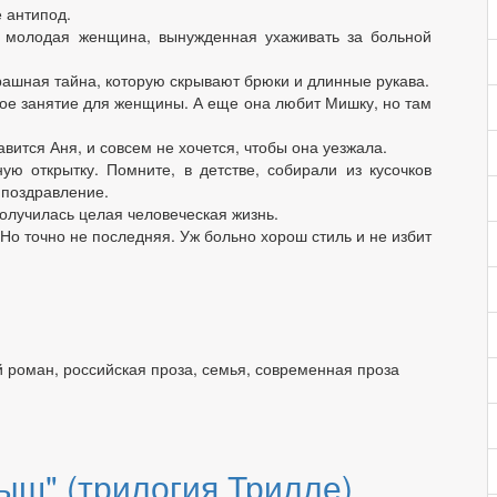
 антипод.
я молодая женщина, вынужденная ухаживать за больной
страшная тайна, которую скрывают брюки и длинные рукава.
ное занятие для женщины. А еще она любит Мишку, но там
вится Аня, и совсем не хочется, чтобы она уезжала.
ую открытку. Помните, в детстве, собирали из кусочков
 поздравление.
 получилась целая человеческая жизнь.
Но точно не последняя. Уж больно хорош стиль и не избит
й роман, российская проза, семья, современная проза
ыш" (трилогия Трилле)