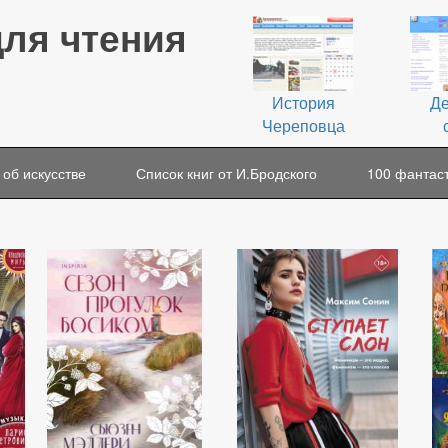
для чтения
История
Де
Череповца
 об искусстве
Список книг от И.Бродского
100 фантаст