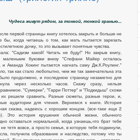
Чудеса живут рядом, за тонкой, тонкой гранью...
осле первой страницы книгу хотелось закрыть и больше не
е бы, когда читаешь о том, как мать пытается зарезать
тилетнюю дочку, то это вызывает понятные чувства.
ала: "Садизм какой! Читать не буду!" Но закрыв книгу,
а маленькие буковки внизу "Стефани Майер осталась
, и Аманда Хокинг пытается нагнать саму Дж.К.Роулинг."
ло, так как стало любопытно, чем же так замечательна эта
 было продолжено, и последнюю страницу незаметно для
нула через несколько часов. Скажу сразу, нельзя
равнимое. "Сумерки", "Гарри Поттер" и "Подкидыш" схожи
 их решили сравнить. Разные сюжеты, разные герои, и,
ные аудитории для чтения. Вернемся к книге. История
ная сказка, надеюсь с хорошим концом. (все-таки еще 2
и). Это история крушения обычной жизни, обычного
дно оставаться нормальной, когда узнаешь,что брат тебе
и не тетя вовсе, а просто семья, в которую тебя подкинули,
сла, получила образование и наследство, потому что ты
лей. Еще труднее привыкнуть, что твоя мать - королева,