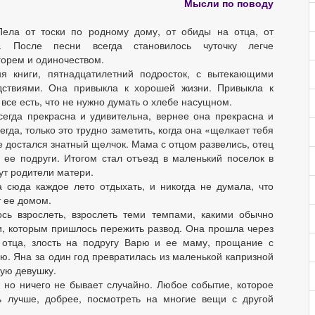
Мысли по поводу
ела от тоски по родному дому, от обиды на отца, от
и. После песни всегда становилось чуточку легче
горем и одиночеством.
ня книги, пятнадцатилетний подросток, с вытекающими
дствиями. Она привыкла к хорошей жизни. Привыкла к
е все есть, что не нужно думать о хлебе насущном.
сегда прекрасна и удивительна, вернее она прекрасна и
егда, только это трудно заметить, когда она «щелкает тебя
е достался знатный щелчок. Мама с отцом развелись, отец
 ее подруги. Итогом стал отъезд в маленький поселок в
ут родители матери.
 сюда каждое лето отдыхать, и никогда не думала, что
т ее домом.
сь взрослеть, взрослеть теми темпами, какими обычно
и, которым пришлось пережить развод. Она прошла через
 отца, злость на подругу Варю и ее маму, прощание с
ю. Яна за один год превратилась из маленькой капризной
ую девушку.
 но ничего не бывает случайно. Любое событие, которое
ь лучше, добрее, посмотреть на многие вещи с другой