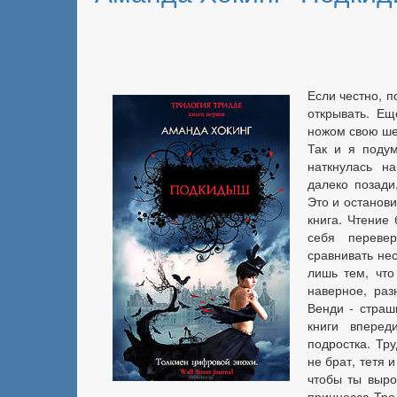
Если честно, п
открывать. Ещ
ножом свою шес
Так и я подум
наткнулась н
далеко позади
Это и останови
книга. Чтение
себя перевер
сравнивать нес
лишь тем, что
наверное, раз
Венди - страш
книги вперед
подростка. Тру
не брат, тетя 
чтобы ты выро
принцесса Трол