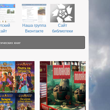
тский
Наша группа
Сайт
сайт
Вконтакте
библиотеки
ических книг