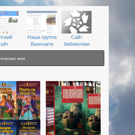
тский
Наша группа
Сайт
сайт
Вконтакте
библиотеки
ических книг