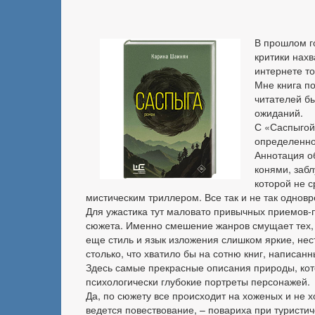
В прошлом го
критики нахв
интернете т
Мне книга п
читателей б
ожиданий.
С «Саспыгой»
определенно
Аннотация о
конями, заб
которой не с
мистическим триллером. Все так и не так однов
Для ужастика тут маловато привычных приемов-
сюжета. Именно смешение жанров смущает тех, 
еще стиль и язык изложения слишком яркие, не
столько, что хватило бы на сотню книг, написан
Здесь самые прекрасные описания природы, кот
психологически глубокие портреты персонажей.
Да, по сюжету все происходит на хоженых и не х
ведется повествование, – повариха при туристи