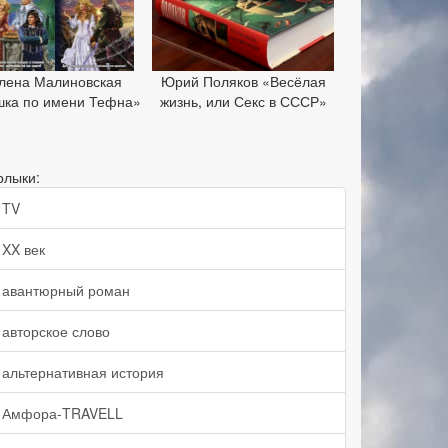
лена Малиновская
Юрий Поляков «Весёлая
шка по имени Тефна»
жизнь, или Секс в СССР»
рлыки:
TV
XX век
авантюрный роман
авторское слово
альтернативная история
Амфора-TRAVELL