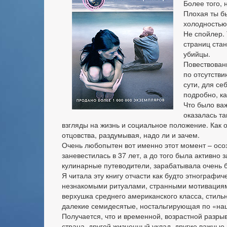
Более того,
Плохая ты б
холодностью
Не спойлер. 
страниц стан
убийцы.
Повествован
по отсутстви
сути, для се
подробно, к
Что было важ
оказалась т
взгляды на жизнь и социальное положение. Как 
отцовства, раздумывая, надо ли и зачем.
Очень любопытен вот именно этот момент – осо
заневестилась в 37 лет, а до того была активно 
кулинарные путеводители, зарабатывала очень 
Я читала эту книгу отчасти как будто этнографи
незнакомыми ритуалами, странными мотивациями 
верхушка среднего американского класса, стил
далекие семидесятые, ностальгирующая по «н
Получается, что и временной, возрастной разрыв
страна, другой жизненный уклад, другие важные 