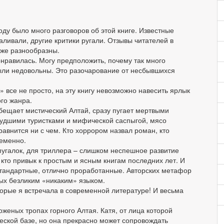
ду было много разговоров об этой книге. Известные
аливали, другие критики ругали. Отзывы читателей в
оже разнообразны.
онравилась. Могу предположить, почему так много
ыли недовольны. Это разочарование от несбывшихся
 все не просто, на эту книгу невозможно навесить ярлык
го жанра.
бещает мистический Алтай, сразу пугает мертвыми
лудшими туристками и мифической саспыгой, мясо
равнится ни с чем. Кто хоррором назвал роман, кто
ременно.
пугалок, для триллера – слишком неспешное развитие
кто привык к простым и ясным книгам последних лет. И
стандартные, отлично проработанные. Авторских метафор
ных безликим «никаким» языком.
орые я встречала в современной литературе! И весьма
оженых тропах горного Алтая. Катя, от лица которой
ческой базе, но она прекрасно может сопровождать