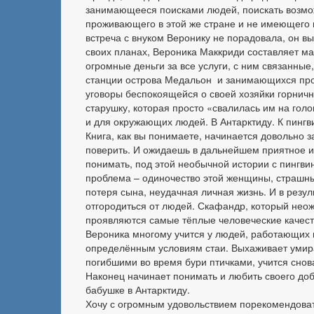
занимающееся поисками людей, поискать возмо
проживающего в этой же стране и не имеющего 
встреча с внуком Веронику не порадовала, он в
своих планах, Вероника Маккриди составляет ма
огромные деньги за все услуги, с ним связанные
станции острова Медальон и занимающихся проб
уговоры беспокоящейся о своей хозяйки горничн
старушку, которая просто «свалилась им на голо
и для окружающих людей. В Антарктиду. К пингви
Книга, как вы понимаете, начинается довольно 
поверить. И ожидаешь в дальнейшем приятное и 
понимать, под этой необычной истории с пингвин
проблема – одиночество этой женщины, страшны
потеря сына, неудачная личная жизнь. И в резу
отгородиться от людей. Скафандр, который неож
проявляются самые тёплые человеческие качест
Вероника многому учится у людей, работающих в
определённым условиям стаи. Выхаживает умира
погибшими во время бури птичками, учится снов
Наконец начинает понимать и любить своего доб
бабушке в Антарктиду.
Хочу с огромным удовольствием порекомендовать