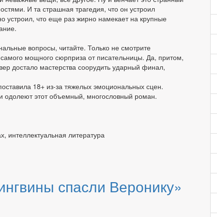
остями. И та страшная трагедия, что он устроил
о устроил, что еще раз жирно намекает на крупные
ание.
нальные вопросы, читайте. Только не смотрите
 самого мощного сюрприза от писательницы. Да, притом,
йвер достало мастерства соорудить ударный финал,
 поставила 18+ из-за тяжелых эмоциональных сцен.
ли одолеют этот объемный, многословный роман.
х, интеллектуальная литература
пингвины спасли Веронику»