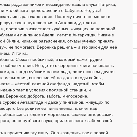
жных родственников и неожиданно нашла внука Патрика,
ни малейшего представления о бабушке. Но, увы!
ызвал лишь разочарование. Поэтому ничего не меняя в
ршрут своего путешествия в Антарктиду, платит
, и, поставив в известность учёных, живущих на полярной
лемами пингвинов Адели, летит в Антарктиду. Никакие
ой Эйлин, никакие разъяснения, отказы учёных принять
ву», не помогают. Вероника решила – и это закон для неё
нам. И точка.
забавно. Сюжет необычный, в который даже трудно
весёлое чтение. Но где-то с середины книги начинаешь
ами, как под глубоким слоем льда, лежит совсем другая
е испытания, выпавшие ей на долю в годы войны,
льтате – жёсткий ледяной скафандр, надетый чтобы
иданно тает в условиях полярной станции, и
ва Вероники: доброта, забота, милосердие.
 суровой Антарктиде и даже у пингвинов, живущих по
ющего без родителей пингвинёнка, плачет над
а общаться с людьми и жертвовать своими интересами.
рого, но непутёвого внука, прилетевшего к заболевшей
 к прочтению эту книгу. Она «зацепит» вас с первой