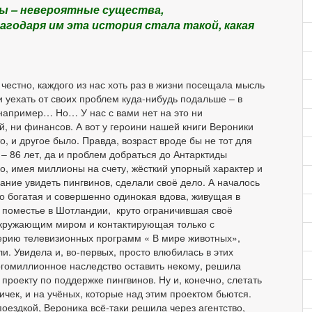
ы – невероятные существа,
агодаря им эта история стала такой, какая
честно, каждого из нас хоть раз в жизни посещала мысль
и уехать от своих проблем куда-нибудь подальше – в
 например… Но… У нас с вами нет на это ни
, ни финансов. А вот у героини нашей книги Вероники
о, и другое было. Правда, возраст вроде бы не тот для
– 86 лет, да и проблем добраться до Антарктиды
о, имея миллионы на счету, жёсткий упорный характер и
ание увидеть пингвинов, сделали своё дело. А началось
что богатая и совершенно одинокая вдова, живущая в
 поместье в Шотландии, круто ограничившая своё
кружающим миром и контактирующая только с
ерию телевизионных программ « В мире животных»,
. Увидела и, во-первых, просто влюбилась в этих
ногомиллионное наследство оставить некому, решила
проекту по поддержке пингвинов. Ну и, конечно, слетать
тичек, и на учёных, которые над этим проектом бьются.
ездкой, Вероника всё-таки решила через агентство,