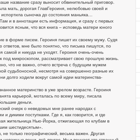
 наше название сразу выносит обвинительный приговор.
ыла мать, дорогая ГлавГероиня, нелюбовью своей и
 испортила сыночка до состояния маньяка…
Там и в аннотации есть информация, и сразу с первых
овится ясным, что вся книга – исповедь матери юного
ие в форме писем. Героиня пишет их своему мужу. Судя
ю ответов, мне было понятно, что письма пишутся, по
бя самой и никуда не уходят. Героиня очень-очень
ак под микроскопом, рассматривает свою прошлую жизнь.
но, что не важно, отчего встреча с будущим мужем
акой судьбоносной, несмотря на совершенно разные их
они долго ходили вокруг самой идеи материнства-
знанное материнство в уже зрелом возрасте. Героиня
занята карьерой, моталась по всему миру, писала
большие деньги.
ческий очерк о неведомых мне ранее народах с
и дикими поступками. Где я, как говорится, и где
ьная жительница Нью-Йорка, отжигающая по клубам в
ашим шестидесятым».
, не только географический, весьма важен. Другая
и неважные вещи, всё другое. Ну и венчает это странный