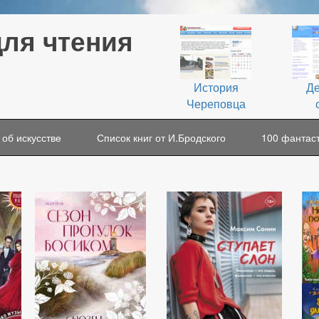
для чтения
История
Де
Череповца
 об искусстве
Список книг от И.Бродского
100 фантаст