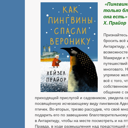
«Пингвин
только бл
она есть»
Х. Прайор
Признайтесь 
бросить всё 
Антарктиду,
возможностей
Маккриди и т
путешествий 
многовато. Н
упрямое жел
всё с того, 
собственном
общение с о
приходящей прислугой и садовником, увидела с
посвящённую исчезающему виду пингвинов Адели
птичек. Во-вторых, трезво рассудив, что своё м
подарить его по завещанию благотворительному 
в Антарктиду, чтобы на месте посмотреть и на п
Правда, в ходе размышления над предстоящей по