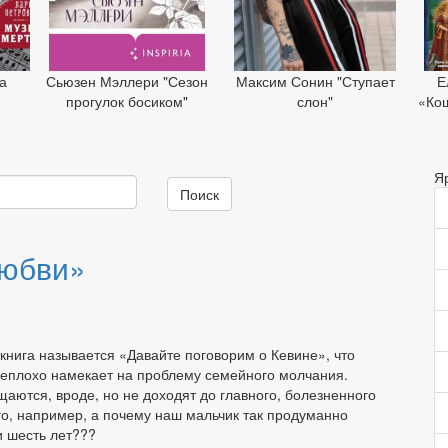
а
Сьюзен Мэллери "Сезон
Максим Сонин "Ступает
Е
»
прогулок босиком"
слон"
«Ко
Я
Поиск
любви»
книга называется «Давайте поговорим о Кевине», что
неплохо намекает на проблему семейного молчания.
щаются, вроде, но не доходят до главного, болезненного
го, например, а почему наш мальчик так продуманно
и шесть лет???