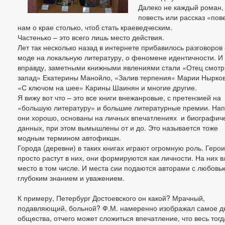
Далеко не каждый роман,
повесть или рассказ «пов
нам о крае столько, чтоб стать краеведческим.
Частенько – это всего лишь место действия.
Лет так несколько назад в интернете прибавилось разговоров 
моде на локальную литературу, о феномене идентичности. И
вправду, заметными книжными явлениями стали «Отец смотр
запад» Екатерины Манойло, «Залив терпения» Марии Нырков
«С ключом на шее» Карины Шаинян и многие другие.
Я вижу вот что – это все книги внежанровые, с претензией на
«большую литературу» и большие литературные премии. На
они хорошо, основаны на личных впечатлениях и биографич
данных, при этом вымышлены от и до. Это называется тоже
модным термином автофикшн.
Города (деревни) в таких книгах играют огромную роль. Герои
просто растут в них, они формируются как личности. На них в
место в том числе. И места сии подаются авторами с любовь
глубоким знанием и уважением.
К примеру, Петербург Достоевского он какой? Мрачный,
подавляющий, больной? Ф.М. намеренно изображал самое д
общества, отчего может сложиться впечатление, что весь тог