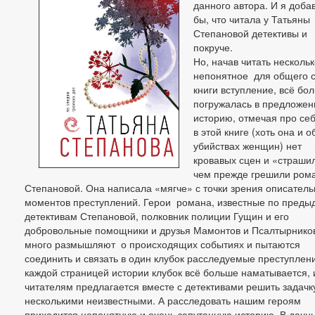
данного автора. И я доба
бы, что читала у Татьяны
Степановой детективы и
покруче.
Но, начав читать несколь
непонятное для общего 
книги вступление, всё бо
погружалась в предложе
историю, отмечая про себ
в этой книге (хоть она и о
убийствах женщин) нет
кровавых сцен и «страши
чем прежде грешили ром
Степановой. Она написала «мягче» с точки зрения описател
моментов преступлений. Герои романа, известные по пред
детективам Степановой, полковник полиции Гущин и его
добровольные помощники и друзья Мамонтов и Псалтырнико
много размышляют о происходящих событиях и пытаются
соединить и связать в один клубок расследуемые преступлен
каждой страницей истории клубок всё больше наматывается, 
читателям предлагается вместе с детективами решить задачк
несколькими неизвестными. А расследовать нашим героям
приходится непонятную и очень запутанную историю. В дачн