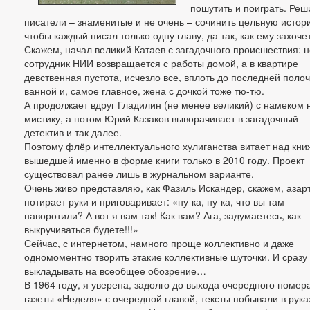
пошутить и поиграть. Реш
писатели – знаменитые и не очень – сочинить цельную истори
чтобы каждый писал только одну главу, да так, как ему захоче
Скажем, начал великий Катаев с загадочного происшествия: 
сотрудник НИИ возвращается с работы домой, а в квартире
девственная пустота, исчезло все, вплоть до последней полоч
ванной и, самое главное, жена с дочкой тоже тю-тю.
А продолжает вдруг Гладилин (не менее великий) с намеком 
мистику, а потом Юрий Казаков выворачивает в загадочный
детектив и так далее.
Поэтому флёр интеллектуального хулиганства витает над кни
вышедшей именно в форме книги только в 2010 году. Проект
существовал ранее лишь в журнальном варианте.
Очень живо представляю, как Фазиль Искандер, скажем, азар
потирает руки и приговаривает: «ну-ка, ну-ка, что вы там
наворотили? А вот я вам так! Как вам? Ага, задумаетесь, как
выкручиваться будете!!!»
Сейчас, с интернетом, намного проще коллективно и даже
одномоментно творить этакие коллективные шуточки. И сразу
выкладывать на всеобщее обозрение…
В 1964 году, я уверена, задолго до выхода очередного номер
газеты «Неделя» с очередной главой, тексты побывали в рука