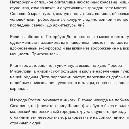
Петербург – сплошное обиталище чахоточных красавиц, нищ
студентов, отчаявшихся и опустившихся граждан всех мастей.
Сплошной мрак, туман, желтушность, грязь, вонища, облезлы
человейники, гробообразные конурки с единственной и непр
последней свечой. До архитектуры ли?
Если вы обожаете Петербург Достоевского, то можете взять ту
одноименным названием, вам наверняка повезет – попадетс
вдохновенный экскурсовод и вы включите воображение на вс
мощность. Прикоснитесь.
Книги тех авторов, что я упомянула выше, не хуже Федора
Михайловича живописуют большие и малые населенные пунк
нашей родины. Дети-персонажи растут, переживают добрые 
недобрые приключения, уезжают в столицы, снова возвращаю
корням…
И города России оживают в книгах. Я точно никогда не побыв
Сахалине, но (прочитав книгу Шаинян) как будто была и виде
маленький депрессивный городок, окружающую его природу,
стланники эти невероятные, разноцветные на сопках, диких п
странных людей.