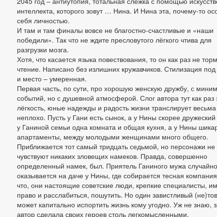
2045 год – антиутопия, тотальная слежка с помощью искусст
интеллекта, которого зовут … Нина. И Нина эта, почему-то ос
себя личностью.
И там и там финалы вовсе не благостно-счастливые и «наши
победили». Так что не ждите пресловутого лёгкого чтива для
разгрузки мозга.
Хотя, что касается языка повествования, то он как раз не тор
чтение. Написано без излишних кружавчиков. Стилизация под
и место – умеренная.
Первая часть, по сути, про хорошую женскую дружбу, с мини
событий, но с душевной атмосферой. Слог автора тут как раз 
лёгкость, юные надежды и радость жизни транслирует весьма
неплохо. Пусть у Гани есть сынок, а у Нины скорее дружеский
у Ганиной семьи одна комната и общая кухня, а у Нины шик
апартаменты, между молодыми женщинами много общего.
Приближается тот самый тридцать седьмой, но персонажи не
чувствуют никаких зловещих намеков. Правда, совершенно
определенный намек, был. Приятель Ганиного мужа случайн
оказывается на даче у Нины, где собирается тесная компания
что, они настоящие советские люди, крепкие специалисты, и
право и расслабиться, пошутить. Но один завистливый (не)т
может капитально испортить жизнь кому угодно. Уж не знаю, 
автор сделала своих героев столь легкомысленными.