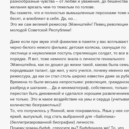
разнообразные чувства – от любви и уважения, до бешенства
желания врезать чем-то тяжелым по голове.
Вы скажете, что и полностью вымышленные персонажи тоже 
бесят, и влюбляют в себя. Да, но…
Это же сам великий режиссер Эйзенштейн! Певец революции
молодой Советской Республики!
Даже если при звуке этой фамилии в памяти у вас всплывают
черно-белого немого фильма: детская коляска, скачущая по
лестнице и неумолимая поступь стреляющих солдат, то все в
порядке. Я вот, тоже немного знала о личности гениального
Эйзенштейна, как он дошел до жизни такой, какова была семь
породившая талант, где жил, у кого учился, почему именно ки
режиссура, да как он стал столь широко известен даже за ру
Времена-то были весьма непростыми: революция, гражданск
разброд и шатание… Да и кинематограф, собственно, только-
перестал быть диковинкой и сделался хорошим развлечением
не только. Это ж какое воздействие на умы и сердца (учитыва
количество безграмотных)!
То, что получилось у Яхиной, мне понравилось. Язык у нее со
яркий, выпуклый, под стать выбранной для «байопика»
(беллетризированной биографии) личности.
Почему роман-буфф, спросите вы? Буффонада же! То, что