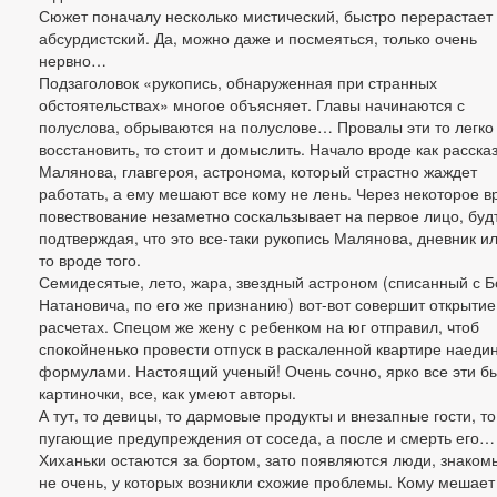
Сюжет поначалу несколько мистический, быстро перерастает 
абсурдистский. Да, можно даже и посмеяться, только очень
нервно…
Подзаголовок «рукопись, обнаруженная при странных
обстоятельствах» многое объясняет. Главы начинаются с
полуслова, обрываются на полуслове… Провалы эти то легко
восстановить, то стоит и домыслить. Начало вроде как расска
Малянова, главгероя, астронома, который страстно жаждет
работать, а ему мешают все кому не лень. Через некоторое 
повествование незаметно соскальзывает на первое лицо, буд
подтверждая, что это все-таки рукопись Малянова, дневник ил
то вроде того.
Семидесятые, лето, жара, звездный астроном (списанный с 
Натановича, по его же признанию) вот-вот совершит открытие
расчетах. Спецом же жену с ребенком на юг отправил, чтоб
спокойненько провести отпуск в раскаленной квартире наедин
формулами. Настоящий ученый! Очень сочно, ярко все эти б
картиночки, все, как умеют авторы.
А тут, то девицы, то дармовые продукты и внезапные гости, то
пугающие предупреждения от соседа, а после и смерть его…
Хиханьки остаются за бортом, зато появляются люди, знаком
не очень, у которых возникли схожие проблемы. Кому мешает