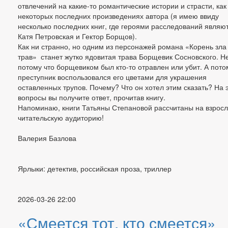
отвлечений на какие-то романтические истории и страсти, как
некоторых последних произведениях автора (я имею ввиду
несколько последних книг, где героями расследований являю
Катя Петровская и Гектор Борщов).
Как ни странно, но одним из персонажей романа «Корень зла
трав» станет жутко ядовитая трава Борщевик Сосновского. Не
потому что борщевиком был кто-то отравлен или убит. А потом
преступник воспользовался его цветами для украшения
оставленных трупов. Почему? Что он хотел этим сказать? На 
вопросы вы получите ответ, прочитав книгу.
Напоминаю, книги Татьяны Степановой рассчитаны на взрос
читательскую аудиторию!
Валерия Базлова
Ярлыки: детектив, российская проза, триллер
2026-03-26 22:00
«Смеется тот, кто смеется»