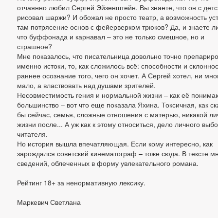
отчаянно любил Сергей Эйзенштейн. Вы знаете, что он с детс
рисовал шаржи? И обожал не просто театр, а возможность ус
там потрясение основ с фейерверком трюков? Да, и знаете ли
что буффонада и карнавал – это не только смешное, но и
страшное?
Мне показалось, что писательница довольно точно препарир
именно истоки, то, как сложилось всё: способности и склоннос
раннее осознание того, чего он хочет. А Сергей хотел, ни мно
мало, а властвовать над душами зрителей.
Несовместимость гения и нормальной жизни – как её понима
большинство – вот что еще показала Яхина. Токсичная, как ск
бы сейчас, семья, сложные отношения с матерью, никакой л
жизни после... А уж как к этому относиться, дело личного выб
читателя.
Но история вышла впечатляющая. Если кому интересно, как
зарождался советский кинематограф – тоже сюда. В тексте м
сведений, облеченных в форму увлекательного романа.
Рейтинг 18+ за ненормативную лексику.
Маркевич Светлана