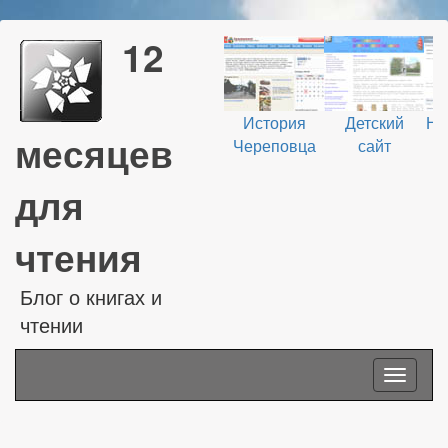
12
История
Детский
На
месяцев
Череповца
сайт
В
для
чтения
Блог о книгах и
чтении
Toggle
navigati