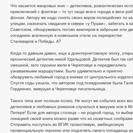
Что касается жанровых книг – детективов, романтических исто
приключений с фэнтези – то тут чаще всего города и веси ра
фоном. Автору же надо гонять своих воров-полицейских по ка
улицам, назначать свидания в сквере «у Пушки», забегать в к
Советском, обнаруживать логово вампиров в заброшке или дв
соседнюю вселенную в новеньком отеле на перекрестке
Сталеваров и Победы. А?
Когда-то давным-давно, еще в доинтернетовскую эпоху, откр
иронический детектив некой Удальцовой. Детектив был так себ
смешной, зато героини жили в Череповце и передвигались
узнаваемыми маршрутами. Было удивительно и приятно
обнаружить любимый город в книжке от центрального издател
Спустя годы узнала, что автором под псевдонимом была Гал
Гордиенко, живущая в Череповце писательница.
Такого типа книг полным-полно. Не могут же события всех в
детективов и любовных романов случаться в вакууме или в М
Питере! Если для автора столица – не родной город, то выбир
локацией своей книги можно разве что из сюжетных соображе
Отправить поступать во ВГИК талантливую, амбициозную
провинциальную героиню или подселить своего попаданца аж