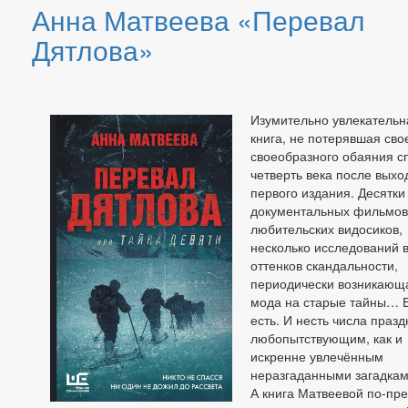
Анна Матвеева «Перевал
Дятлова»
Изумительно увлекательн
книга, не потерявшая сво
своеобразного обаяния с
четверть века после выхо
первого издания. Десятки
документальных фильмов
любительских видосиков,
несколько исследований 
оттенков скандальности,
периодически возникающ
мода на старые тайны… В
есть. И несть числа праз
любопытствующим, как и
искренне увлечённым
неразгаданными загадкам
А книга Матвеевой по-пр