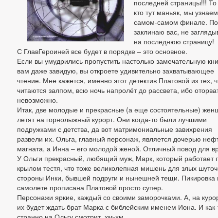
последней страницы!!! То 
кто тут маньяк, мы узнаем
самом-самом финале. По
заклинаю вас, не загляды
на последнюю страницу!
С ГлавГероиней все будет в порядке – это основное.
Если вы умудрились пропустить настолько замечательную кни
вам даже завидую, вы откроете удивительно захватывающее
чтение. Мне кажется, именно этот детектив Платовой из тех, ч
читаются залпом, всю ночь напролёт до рассвета, ибо оторва
невозможно.
Итак, две молодые и прекрасные (а еще состоятельные) же
летят на горнолыжный курорт. Они когда-то были лучшими
подружками с детства, да вот матримониальные завихрения
развели их. Ольга, главный персонаж, является дочерью неф
магната, а Инна – его молодой женой. Отличный повод для в
У Ольги прекрасный, любящий муж, Марк, который работает 
крылом тестя, что тоже великолепная мишень для злых шуточ
стороны Инки, бывшей подруги и нынешней тещи. Пикировка 
самолете прописана Платовой просто супер.
Персонажи яркие, каждый со своими заморочками. А, на куро
их будет ждать брат Марка с библейским именем Иона. И как-
странно на Ольгу смотрит, хм-хм…