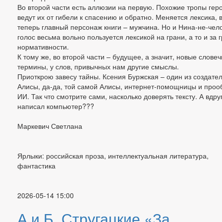
Во второй части есть аллюзии на первую. Похожие тропы гер
ведут их от гибели к спасению и обратно. Меняется лексика, 
теперь главный персонаж книги – мужчина. Но и Нина-не-чело
голос весьма вольно пользуется лексикой на грани, а то и за 
нормативности.
К тому же, во второй части – будущее, а значит, новые словеч
термины, у слов, привычных нам другие смыслы.
Приоткрою завесу тайны. Ксения Буржская – один из создате
Алисы, да-да, той самой Алисы, интернет-помощницы и проо
ИИ. Так что смотрите сами, насколько доверять тексту. А вдруг
написал компьютер???
Маркевич Светлана
Ярлыки: российская проза, интеллектуальная литература,
фантастика
2026-05-14 15:00
А.и Б. Стругацкие «За