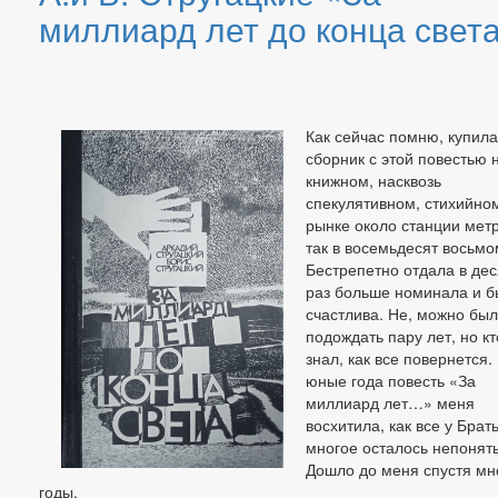
миллиард лет до конца свет
Как сейчас помню, купила
сборник с этой повестью 
книжном, насквозь
спекулятивном, стихийно
рынке около станции метр
так в восемьдесят восьмо
Бестрепетно отдала в дес
раз больше номинала и 
счастлива. Не, можно бы
подождать пару лет, но кт
знал, как все повернется.
юные года повесть «За
миллиард лет…» меня
восхитила, как все у Брат
многое осталось непонят
Дошло до меня спустя мн
годы.