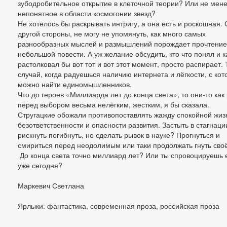
зубодробительное открытие в клеточной теории? Или не мен
непонятное в области космогонии звезд?
Не хотелось бы раскрывать интригу, а она есть и роскошная. 
другой стороны, не могу не упомянуть, как много самых
разнообразных мыслей и размышлений порождает прочтение
небольшой повести. А уж желание обсудить, кто что понял и к
растолковал бы вот тот и вот этот момент, просто распирает. 
случай, когда радуешься наличию интернета и лёгкости, с кот
можно найти единомышленников.
Что до героев «Миллиарда лет до конца света», то они-то как
перед выбором весьма нелёгким, жестким, я бы сказала.
Стругацкие обожали противопоставлять жажду спокойной жиз
безответственности и опасности развития. Застыть в стагнаци
рискнуть погибнуть, но сделать рывок в науке? Прогнуться и
смириться перед неодолимым или таки продолжать гнуть сво
До конца света точно миллиард лет? Или ты спровоцируешь 
уже сегодня?
Маркевич Светлана
Ярлыки: фантастика, современная проза, российская проза