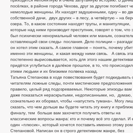
посёлках, в районе города Чехова, друг за другом погибают ч
немолодые женщины. Их находят задушенными, одну – во дв
собственной дачи, двух других – в лесу, а четвёртую – на бер
озера. То, в каком состоянии находят трупы, и манипуляции,
которые над ними производит преступник, говорят о том, что 
был психически ненормальный человек или маньяк, сознател
оставляющий свои следы- послания. Дело полиции – разгадат
он хотел этим сказать. А самое главное – понять, почему уби
именно эти женщины, и какая между ними связь. А связь эт
постепенно вырисовывается, хоть для этого нашим детектива
придётся углубиться в далёкое прошлое, в то, что происходил
этими людьми и их близкими полвека назад.
Татьяна Степанова в ходе повествования будет подкидывать 
читателям ложные следы, почти мистические предположения 
правило, целый ряд подозреваемых. Некоторые эпизоды вам 
даже показаться нераскрытыми, недописанными, но, думаю,
сознательно их оборвал, чтобы «напустить тумана». Могу ли
сказать, что чем дольше вы будете читать эту книгу и приближ
финалу, тем больше вам захочется получить ответы на
классические вопросы жанра: кто и почему всё это сделал. И
один «плюсик», который хочется поставить именно этому ром
Степановой. Написан он в строго детективном жанре, без