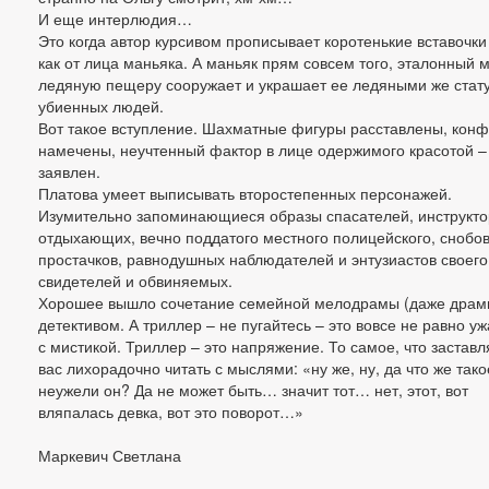
И еще интерлюдия…
Это когда автор курсивом прописывает коротенькие вставочки
как от лица маньяка. А маньяк прям совсем того, эталонный м
ледяную пещеру сооружает и украшает ее ледяными же стат
убиенных людей.
Вот такое вступление. Шахматные фигуры расставлены, кон
намечены, неучтенный фактор в лице одержимого красотой –
заявлен.
Платова умеет выписывать второстепенных персонажей.
Изумительно запоминающиеся образы спасателей, инструкто
отдыхающих, вечно поддатого местного полицейского, снобов
простачков, равнодушных наблюдателей и энтузиастов своего
свидетелей и обвиняемых.
Хорошее вышло сочетание семейной мелодрамы (даже драм
детективом. А триллер – не пугайтесь – это вовсе не равно уж
с мистикой. Триллер – это напряжение. То самое, что заставл
вас лихорадочно читать с мыслями: «ну же, ну, да что же тако
неужели он? Да не может быть… значит тот… нет, этот, вот
вляпалась девка, вот это поворот…»
Маркевич Светлана