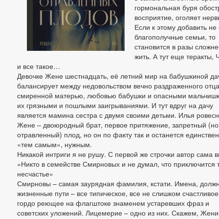
гормональная буря обост
восприятие, оголяет нерв
Если к этому добавить не
благополучные семьи, то
становится в разы сложне
жить. А тут еще теракты, 
и все такое…
Девочке Жене шестнадцать, её летний мир на бабушкиной да
балансирует между недовольством вечно раздраженного отца
смиренной матерью, любовью бабушки и опасными мальчишк
их грязными и пошлыми заигрываниями. И тут вдруг на дачу
является мамина сестра с двумя своими детьми. Илья ровесн
Жене – двоюродный брат, первое притяжение, запретный (но
отравленный) плод, но он по факту так и останется единстве
«тем самым», нужным.
Никакой интриги я не рушу. С первой же строчки автор сама в
«Никто в семействе Смирновых и не думал, что приключится 
несчастье»
Смирновы – самая заурядная фамилия, кстати. Имена, должн
жизненные пути – все типическое, все не слишком счастливое
гордо реющее на флагштоке знаменем устаревших фраз и
советских уложений. Лицемерие – одно из них. Скажем, Жени