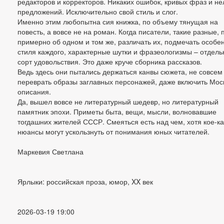
редакторов и корректоров. Никаких ошибок, кривых фраз и не
предложений. Исключительно свой стиль и слог.
Именно этим любопытна сия книжка, по объему тянущая на
повесть, а вовсе не на роман. Когда писатели, такие разные, 
примерно об одном и том же, различать их, подмечать особе
стиля каждого, характерные шутки и фразеологизмы – отдел
сорт удовольствия. Это даже круче сборника рассказов.
Ведь здесь они пытались держаться канвы сюжета, не совсем
переврать образы заглавных персонажей, даже включить Мос
описания.
Да, вышел вовсе не литературный шедевр, но литературный
памятник эпохи. Приметы быта, вещи, мысли, волновавшие
тогдашних жителей СССР. Смеяться есть над чем, хотя кое-к
нюансы могут ускользнуть от понимания юных читателей.
Маркевия Светлана
Ярлыки: российская проза, юмор, XX век
2026-03-19 19:00