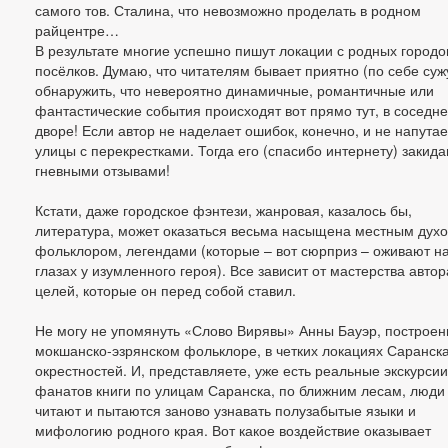
самого тов. Сталина, что невозможно проделать в родном
райцентре…
В результате многие успешно пишут локации с родных городо
посёлков. Думаю, что читателям бывает приятно (по себе суж
обнаружить, что невероятно динамичные, романтичные или
фантастические события происходят вот прямо тут, в соседн
дворе! Если автор не наделает ошибок, конечно, и не напутае
улицы с перекрестками. Тогда его (спасибо интернету) закид
гневными отзывами!
Кстати, даже городское фэнтези, жанровая, казалось бы,
литература, может оказаться весьма насыщена местным духо
фольклором, легендами (которые – вот сюрприз – оживают н
глазах у изумленного героя). Все зависит от мастерства автор
целей, которые он перед собой ставил.
Не могу не упомянуть «Слово Вирявы» Анны Бауэр, построен
мокшанско-эзрянском фольклоре, в четких локациях Саранска
окрестностей. И, представляете, уже есть реальные экскурсии
фанатов книги по улицам Саранска, по ближним лесам, люди
читают и пытаются заново узнавать полузабытые языки и
мифологию родного края. Вот какое воздействие оказывает