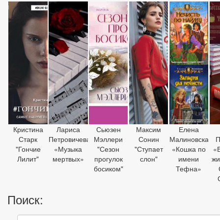
Кристина
Лариса
Сьюзен
Максим
Елена
Старк
Петровичева
Мэллери
Сонин
Малиновская
П
"Гончие
«Музыка
"Сезон
"Ступает
«Кошка по
«
Лилит"
мертвых»
прогулок
слон"
имени
жи
босиком"
Тефна»
Поиск: