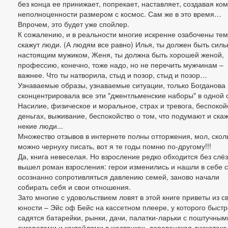
без конца ее принижает, попрекает, наставляет, создавая ко
неполноценности размером с космос. Сам же в это время…
Впрочем, это будет уже спойлер.
К сожалению, и в реальности многие искренне озабочены тем
скажут люди. (А людям все равно) Илья, ты должен быть сил
настоящим мужиком, Женя, ты должна быть хорошей женой,
профессию, конечно, тоже надо, но не перечить мужчинам –
важнее. Что ты натворила, стыд и позор, стыд и позор…
Узнаваемые образы, узнаваемые ситуации, только Богданова
сконцентрировала все эти "джентльменские наборы" в одной 
Насилие, физическое и моральное, страх и тревога, беспокой
деньгах, выживание, беспокойство о том, что подумают и скаж
некие люди...
Множество отзывов в интернете полны отторжения, мол, скол
можно чернуху писать, вот я те годы помню по-другому!!!
Да, книга невеселая. Но взросление редко обходится без слёз
вышел роман взросления: герои изменились и нашли в себе 
осознанно сопротивляться давлению семей, заново начали
собирать себя и свои отношения.
Зато многие с удовольствием ловят в этой книге приветы из с
юности – Эйс оф Бейс на кассетном плеере, у которого быстр
садятся батарейки, рынки, дачи, палатки-ларьки с поштучным
сигаретами и коктейлями в жестянках, деревенская дискотека