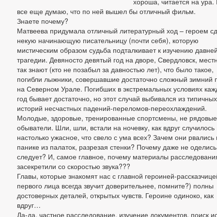
хороша, читается на ура. 
все еще думаю, что по ней вышел бы отличный фильм.
Знаете почему?
Матвеева придумала отличный литературный ход – героем с
некую начинающую писательницу (почти себя), которую
мистическим образом судьба подталкивает к изучению давне
трагедии. Девяносто девятый год на дворе, Свердловск, мест
так знают (кто не позабыл за давностью лет), что было такое,
погибли лыжники, совершавшие достаточно сложный зимний 
на Северном Урале. Погибших в экстремальных условиях ка
год бывает достаточно, но этот случай выбивался из типичных
историй несчастных падений-переломов-переохлаждений.
Молодые, здоровые, тренированные спортсмены, не рядовые
обыватели. Шли, шли, встали на ночевку, как вдруг случилось
настолько ужасное, что свело с ума всех? Зачем они рвались 
панике из палаток, разрезая стенки? Почему даже не оделись
следует? И, самое главное, почему материалы расследовани
засекретили со скоростью звука???
Главы, которые знакомят нас с главной героиней-рассказчице
первого лица всегда звучит доверительнее, помните?) полны
достоверных деталей, открытых чувств. Героине одиноко, как
вдруг…
Да-да, частное расследование, изучение документов, поиск и