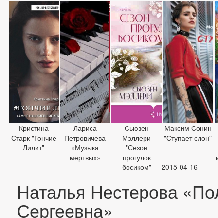
Кристина
Лариса
Сьюзен
Максим Сонин
Старк "Гончие
Петровичева
Мэллери
"Ступает слон"
Лилит"
«Музыка
"Сезон
мертвых»
прогулок
босиком"
2015-04-16
Наталья Нестерова «По
Сергеевна»