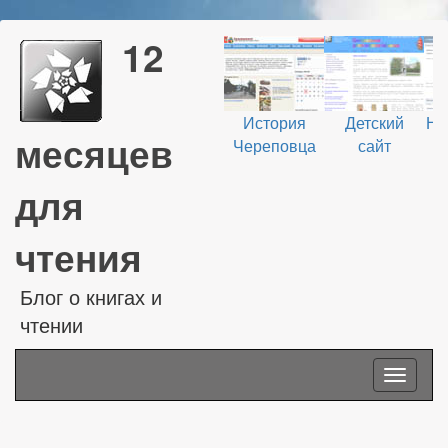
12
История
Детский
На
месяцев
Череповца
сайт
В
для
чтения
Блог о книгах и
чтении
Toggle
navigati