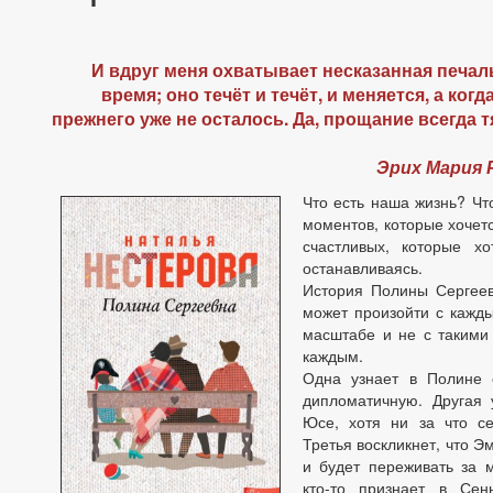
И вдруг меня охватывает несказанная печаль
время; оно течёт и течёт, и меняется, а ког
прежнего уже не осталось. Да, прощание всегда 
Эрих Мария 
Что есть наша жизнь? Что
моментов, которые хочет
счастливых, которые хо
останавливаясь.
История Полины Сергеев
может произойти с кажды
масштабе и не с такими 
каждым.
Одна узнает в Полине 
дипломатичную. Другая 
Юсе, хотя ни за что се
Третья воскликнет, что Э
и будет переживать за м
кто-то признает в Сен