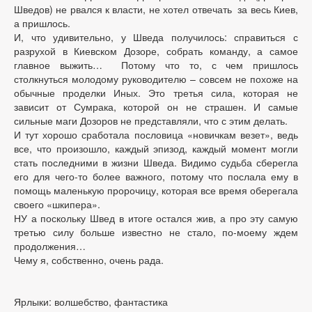
Шведов) не рвался к власти, не хотел отвечать за весь Киев,
а пришлось.
И, что удивительно, у Шведа получилось: справиться с
разрухой в Киевском Дозоре, собрать команду, а самое
главное выжить… Потому что то, с чем пришлось
столкнуться молодому руководителю – совсем не похоже на
обычные проделки Иных. Это третья сила, которая не
зависит от Сумрака, которой он не страшен. И самые
сильные маги Дозоров не представляли, что с этим делать.
И тут хорошо сработала пословица «новичкам везет», ведь
все, что произошло, каждый эпизод, каждый момент могли
стать последними в жизни Шведа. Видимо судьба сберегла
его для чего-то более важного, потому что послала ему в
помощь маленькую пророчицу, которая все время оберегала
своего «шкипера».
НУ а поскольку Швед в итоге остался жив, а про эту самую
третью силу больше известно не стало, по-моему ждем
продолжения…
Чему я, собственно, очень рада.
Ярлыки: волшебство, фантастика