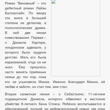
Роман “Виновный” – это
дебютный роман Лайзы
Баллантайн. По жанру
эта книга в большей
степени не детектив, а
психологическая драма.
В ней две линии
повествования. Первая –
о Дэниеле Хартере,
лондонском адвокате, у
которого было трудное
детство. Мать его была
наркоманкой, отца он не
знал. Ему пришлось
часто менять приёмные
семьи до тех пор, пока
его не усыновила Минни. Именно благодаря Минни, её
любви и заботе, он стал тем, кем стал.
Вторая сюжетная линия – о Себастьяне, 11-летнем
подзащитном Дэниела, которого обвиняют в жестоком
убийстве 8-летнего Бена Стокса. Ребёнок воспитывается в
обеспеченной, полной, но неблагополучной семье, где отец