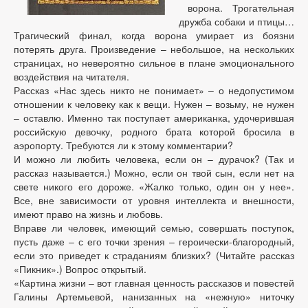
ворона. Трогательная
дружба собаки и птицы…
Трагический финал, когда ворона умирает из боязни
потерять друга. Произведение – небольшое, на нескольких
страницах, но невероятно сильное в плане эмоционального
воздействия на читателя.
Рассказ «Нас здесь никто не понимает» – о недопустимом
отношении к человеку как к вещи. Нужен – возьму, не нужен
– оставлю. Именно так поступает американка, удочерившая
российскую девочку, родного брата которой бросила в
аэропорту. Требуются ли к этому комментарии?
И можно ли любить человека, если он – дурачок? (Так и
рассказ называется.) Можно, если он твой сын, если нет на
свете никого его дороже. «Жалко только, один он у нее».
Все, вне зависимости от уровня интеллекта и внешности,
имеют право на жизнь и любовь.
Вправе ли человек, имеющий семью, совершать поступок,
пусть даже – с его точки зрения – героически-благородный,
если это приведет к страданиям близких? (Читайте рассказ
«Пикник».) Вопрос открытый.
«Картина жизни – вот главная ценность рассказов и повестей
Галины Артемьевой, нанизанных на «нежную» ниточку