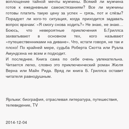
воплощение тайной мечты мужчины. Всякий ли мужчина
готов к ежедневным самоистязаниям? Все ли мужчины
готовы платить такую цену за успех – грязь, пот и слёзы?
Порадует ли кого-то ситуация, когда приходится задавать
вопрос врачам: «Я смогу снова ходить?» Не знаю, не знаю…
Боюсь, что невероятные приключения Б.Гриллса
захватывают в основном тех, кого называют
«путешественниками на диване». Что, кстати говоря, не так и
плохо! По крайней мере, судьба Роберта Скотта или Руала
Амундсена не всем и подходит.
И последнее. Книга сама по себе очень увлекательна.
Читается легко, словно это приключенческий роман Жюля
Верна или Майн Рида. Вряд ли книга Б. Гриллса оставит
читателя равнодушным.
Ярлыки: биография, отраслевая литература, путешествия,
телевидение, TV
2014-12-04