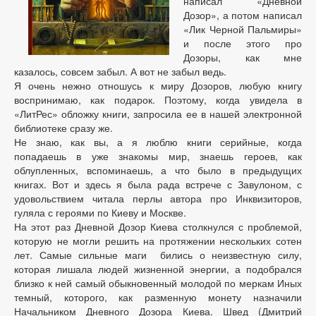
написал «Дневной
Дозор», а потом написал
«Лик Черной Пальмиры»
и после этого про
Дозоры, как мне
казалось, совсем забыл. А вот не забыл ведь.
Я очень нежно отношусь к миру Дозоров, любую книгу
воспринимаю, как подарок. Поэтому, когда увидела в
«ЛитРес» обложку книги, запросила ее в нашей электронной
библиотеке сразу же.
Не знаю, как вы, а я люблю книги серийные, когда
попадаешь в уже знакомы мир, знаешь героев, как
облупленных, вспоминаешь, а что было в предыдущих
книгах. Вот и здесь я была рада встрече с Завулоном, с
удовольствием читала перлы автора про Инквизиторов,
гуляла с героями по Киеву и Москве.
На этот раз Дневной Дозор Киева столкнулся с проблемой,
которую не могли решить на протяжении нескольких сотен
лет. Самые сильные маги бились о неизвестную силу,
которая лишала людей жизненной энергии, а подобрался
близко к ней самый обыкновенный молодой по меркам Иных
темный, которого, как разменную монету назначили
Начальником Дневного Дозора Киева. Швед (Дмитрий