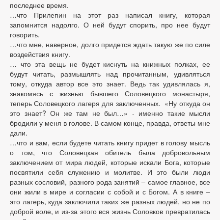
последнее время.
…что Прилепин на этот раз написал книгу, которая
запомнится надолго. О ней будут спорить, про нее будут
говорить.
…что мне, наверное, долго придется ждать такую же по силе
воздействия книгу.
… что эта вещь не будет киснуть на книжных полках, ее
будут читать, размышлять над прочитанным, удивляться
тому, откуда автор все это знает. Ведь так удивлялась я,
знакомясь с жизнью бывшего Соловецкого монастыря,
теперь Соловецкого лагеря для заключенных. «Ну откуда он
это знает? Он же там не был…» - именно такие мысли
бродили у меня в голове. В самом конце, правда, ответы мне
дали.
…что и вам, если будете читать книгу придет в голову мысль
о том, что Соловецкая обитель была добровольным
заключением от мира людей, которые искали Бога, которые
посвятили себя служению и молитве. И это были люди
разных сословий, разного рода занятий – самое главное, все
они жили в мире и согласии с собой и с Богом. А в книге –
это лагерь, куда заключили таких же разных людей, но не по
доброй воле, и из-за этого вся жизнь Соловков превратилась