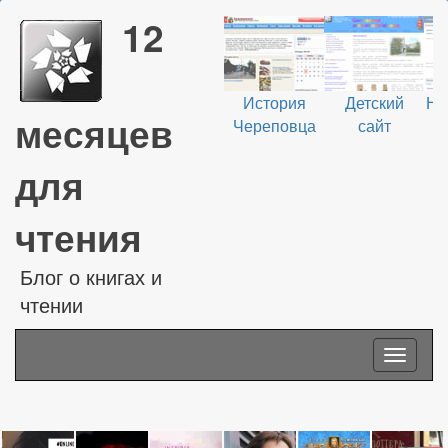
12
История
Детский
На
месяцев
Череповца
сайт
В
для
чтения
Блог о книгах и
чтении
Toggle
navigati