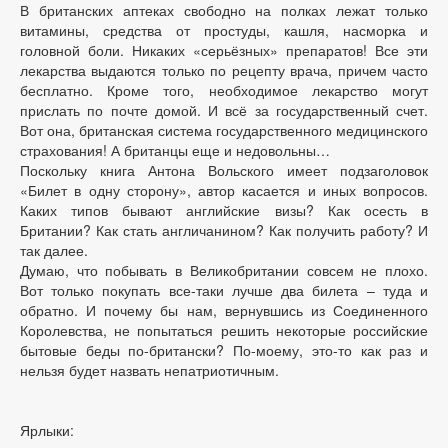
В британских аптеках свободно на полках лежат только
витамины, средства от простуды, кашля, насморка и
головной боли. Никаких «серьёзных» препаратов! Все эти
лекарства выдаются только по рецепту врача, причем часто
бесплатно. Кроме того, необходимое лекарство могут
прислать по почте домой. И всё за государственный счет.
Вот она, британская система государственного медицинского
страхования! А британцы еще и недовольны…
Поскольку книга Антона Вольского имеет подзаголовок
«Билет в одну сторону», автор касается и иных вопросов.
Каких типов бывают английские визы? Как осесть в
Британии? Как стать англичанином? Как получить работу? И
так далее.
Думаю, что побывать в Великобритании совсем не плохо.
Вот только покупать все-таки лучше два билета – туда и
обратно. И почему бы нам, вернувшись из Соединенного
Королевства, не попытаться решить некоторые российские
бытовые беды по-британски? По-моему, это-то как раз и
нельзя будет назвать непатриотичным.
Ярлыки: