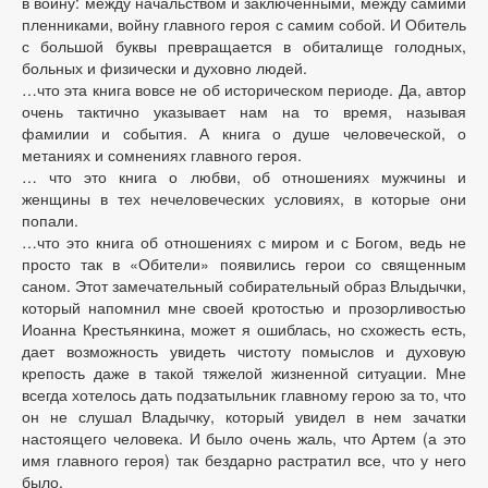
в войну: между начальством и заключенными, между самими
пленниками, войну главного героя с самим собой. И Обитель
с большой буквы превращается в обиталище голодных,
больных и физически и духовно людей.
…что эта книга вовсе не об историческом периоде. Да, автор
очень тактично указывает нам на то время, называя
фамилии и события. А книга о душе человеческой, о
метаниях и сомнениях главного героя.
… что это книга о любви, об отношениях мужчины и
женщины в тех нечеловеческих условиях, в которые они
попали.
…что это книга об отношениях с миром и с Богом, ведь не
просто так в «Обители» появились герои со священным
саном. Этот замечательный собирательный образ Влыдычки,
который напомнил мне своей кротостью и прозорливостью
Иоанна Крестьянкина, может я ошиблась, но схожесть есть,
дает возможность увидеть чистоту помыслов и духовую
крепость даже в такой тяжелой жизненной ситуации. Мне
всегда хотелось дать подзатыльник главному герою за то, что
он не слушал Владычку, который увидел в нем зачатки
настоящего человека. И было очень жаль, что Артем (а это
имя главного героя) так бездарно растратил все, что у него
было.