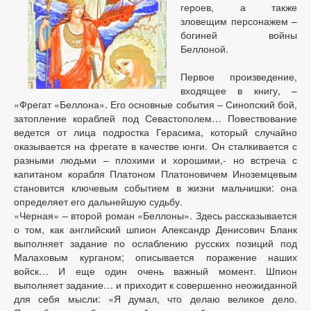
героев, а также
зловещим персонажем –
богиней войны
Беллоной.
Первое произведение,
входящее в книгу, –
«Фрегат «Беллона». Его основные события – Синопский бой,
затопление кораблей под Севастополем… Повествование
ведется от лица подростка Герасима, который случайно
оказывается на фрегате в качестве юнги. Он сталкивается с
разными людьми – плохими и хорошими,- но встреча с
капитаном корабля Платоном Платоновичем Иноземцевым
становится ключевым событием в жизни мальчишки: она
определяет его дальнейшую судьбу.
«Черная» – второй роман «Беллоны». Здесь рассказывается
о том, как английский шпион Александр Денисович Бланк
выполняет задание по ослаблению русских позиций под
Малаховым курганом; описывается поражение наших
войск… И еще один очень важный момент. Шпион
выполняет задание… и приходит к совершенно неожиданной
для себя мысли: «Я думал, что делаю великое дело.