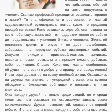
что забываешь обо всё
на свете, погружаясь в
«чтиво». Сколько профессий приходится осваивать героине
в жизни? То она официантка в ресторане, то главный
художественный руководитель театра кукол, то продавец
овощей на рынке! Рано оставшись сиротой, она познала за
свою небольшую жизнь всё – от поддержки коллег по работе
до предательства и унижения близкого человека. Жизнь её
постоянно держит в тонусе и не даёт послабления,
забрасывая на передние рубежи авантюрных событий.
Девушке приходится приспосабливаться, выживать,
осваивать новые промыслы и в прямом смысле добывать
себе пропитание. Спасает Хохрякову главная особенность
её души – она верит в доброту, в правду, в справедливость!
И эта вера держит её на плаву нелёгкой жизни. Оказавшись
на другом континенте, в чужеродной стране, она сумела
объединить тёмнокожих ребятишек и поставить с ними
спектакль.
Она находит друзей не только среди людей, но и среди
животных, чем вызывает не скрываемую зависть своих
соплеменников. Друзья помогают ей, спасают от верной
гибели. И она снова и снова находит в себе силы выстоять,