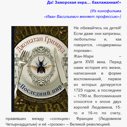
Да! Заморская икра… баклажанная!»
(Из кинофильма
«Иван Васильевич меняет профессию»)
Не обижайтесь на детей!
Если даже они капризны,
любопытны и, как
говорится, «подвержены
порокам».
Жан-Мари –
дитя XVIII века. Перед
нами история его жизни,
написанная в форме
воспоминаний, первое
из которых датируется
1723 годом, а последнее
– 1790-м. Воспоминания
относятся к эпохе двух
королей Людовиков, 15-
го и 16-го по счету,
правивших между «солнцем» Франции (Людовиком
Четырнадцатым) и её «грозою» – Великой революцией.