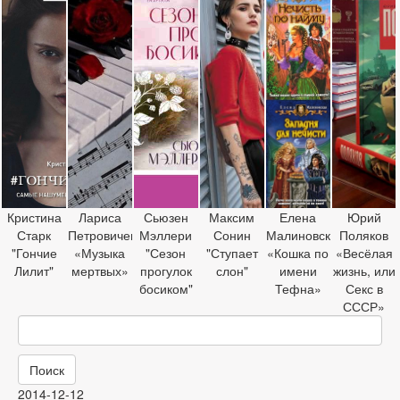
Кристина
Лариса
Сьюзен
Максим
Елена
Юрий
Старк
Петровичева
Мэллери
Сонин
Малиновская
Поляков
"Гончие
«Музыка
"Сезон
"Ступает
«Кошка по
«Весёлая
Лилит"
мертвых»
прогулок
слон"
имени
жизнь, или
босиком"
Тефна»
Секс в
СССР»
Поиск
2014-12-12