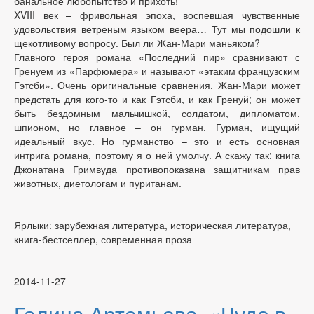
банальное любопытство и прихоть!
XVIII век – фривольная эпоха, воспевшая чувственные
удовольствия ветреным языком веера… Тут мы подошли к
щекотливому вопросу. Был ли Жан-Мари маньяком?
Главного героя романа «Последний пир» сравнивают с
Гренуем из «Парфюмера» и называют «этаким французским
Гэтсби». Очень оригинальные сравнения. Жан-Мари может
предстать для кого-то и как Гэтсби, и как Гренуй; он может
быть бездомным мальчишкой, солдатом, дипломатом,
шпионом, но главное – он гурман. Гурман, ищущий
идеальный вкус. Но гурманство – это и есть основная
интрига романа, поэтому я о ней умолчу. А скажу так: книга
Джонатана Гримвуда противопоказана защитникам прав
животных, диетологам и пуританам.
Ярлыки: зарубежная литература, историческая литература,
книга-бестселлер, современная проза
2014-11-27
Галина Артемьева. «Чудо в