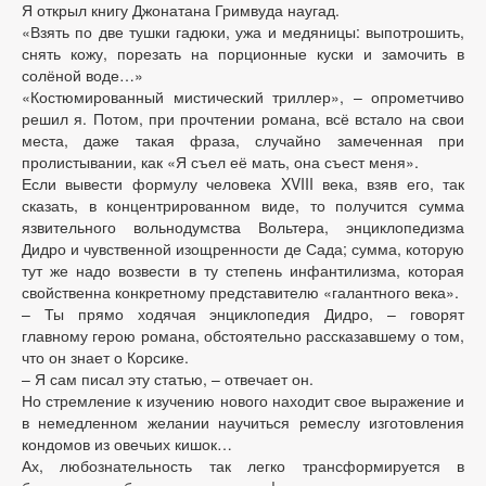
Я открыл книгу Джонатана Гримвуда наугад.
«Взять по две тушки гадюки, ужа и медяницы: выпотрошить,
снять кожу, порезать на порционные куски и замочить в
солёной воде…»
«Костюмированный мистический триллер», – опрометчиво
решил я. Потом, при прочтении романа, всё встало на свои
места, даже такая фраза, случайно замеченная при
пролистывании, как «Я съел её мать, она съест меня».
Если вывести формулу человека XVIII века, взяв его, так
сказать, в концентрированном виде, то получится сумма
язвительного вольнодумства Вольтера, энциклопедизма
Дидро и чувственной изощренности де Сада; сумма, которую
тут же надо возвести в ту степень инфантилизма, которая
свойственна конкретному представителю «галантного века».
– Ты прямо ходячая энциклопедия Дидро, – говорят
главному герою романа, обстоятельно рассказавшему о том,
что он знает о Корсике.
– Я сам писал эту статью, – отвечает он.
Но стремление к изучению нового находит свое выражение и
в немедленном желании научиться ремеслу изготовления
кондомов из овечьих кишок…
Ах, любознательность так легко трансформируется в