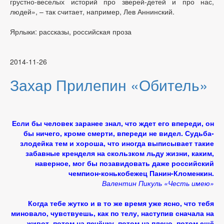
грустно-веселых историй про зверей-детей и про нас,
людей», – так считает, например, Лев Аннинский.
Ярлыки: рассказы, российская проза
2014-11-26
Захар Прилепин «Обитель»
Если бы человек заранее знал, что ждет его впереди, он
бы ничего, кроме смерти, впереди не видел. Судьба-
злодейка тем и хороша, что иногда выписывает такие
забавные кренделя на скользком льду жизни, каким,
наверное, мог бы позавидовать даже российский
чемпион-конькобежец Панин-Кломенкин.
Валентин Пикуль «Честь имею»
Когда тебе жутко и в то же время уже ясно, что тебя
миновало, чувствуешь, как по телу, наступив сначала на
живот, потом на печёнку, потом на плечо, потом ещё