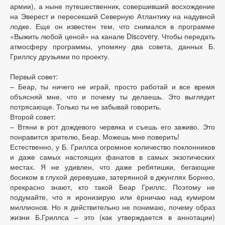
армии), а ныне путешественник, совершивший восхождение
на Эверест и пересекший Северную Атлантику на надувной
лодке. Еще он известен тем, что снимался в программе
«Выжить любой ценой» на канале Disсovery. Чтобы передать
атмосферу программы, упомяну два совета, данных Б.
Гриллсу друзьями по проекту.
Первый совет:
– Беар, ты ничего не играй, просто работай и все время
объясняй мне, что и почему ты делаешь. Это выглядит
потрясающе. Только ты не забывай говорить.
Второй совет:
– Втяни в рот дождевого червяка и съешь его заживо. Это
понравится зрителю, Беар. Можешь мне поверить!
Естественно, у Б. Гриллса огромное количество поклонников
и даже самых настоящих фанатов в самых экзотических
местах. Я не удивлен, что даже ребятишки, бегающие
босиком в глухой деревушке, затерянной в джунглях Борнео,
прекрасно знают, кто такой Беар Гриллс. Поэтому не
подумайте, что я иронизирую или ёрничаю над кумиром
миллионов. Но я действительно не понимаю, почему образ
жизни Б.Гриллса – это (как утверждается в аннотации)