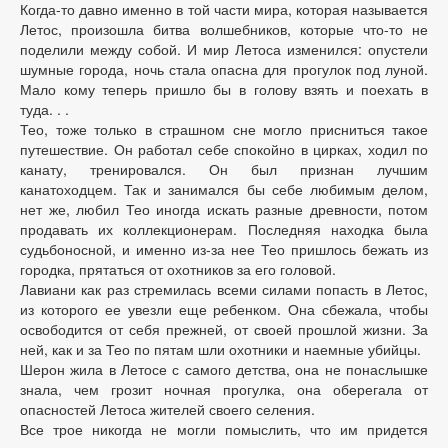
Когда-то давно именно в той части мира, которая называется
Летос, произошла битва волшебников, которые что-то не
поделили между собой. И мир Летоса изменился: опустели
шумные города, ночь стала опасна для прогулок под луной.
Мало кому теперь пришло бы в голову взять и поехать в
туда. . .
Тео, тоже только в страшном сне могло присниться такое
путешествие. Он работал себе спокойно в цирках, ходил по
канату, тренировался. Он был признан лучшим
канатоходцем. Так и занимался бы себе любимым делом,
нет же, любил Тео иногда искать разные древности, потом
продавать их коллекционерам. Последняя находка была
судьбоносной, и именно из-за нее Тео пришлось бежать из
городка, прятаться от охотников за его головой.
Лавиани как раз стремилась всеми силами попасть в Летос,
из которого ее увезли еще ребенком. Она сбежала, чтобы
освободится от себя прежней, от своей прошлой жизни. За
ней, как и за Тео по пятам шли охотники и наемные убийцы.
Шерон жила в Летосе с самого детства, она не понаслышке
знала, чем грозит ночная прогулка, она оберегала от
опасностей Летоса жителей своего селения.
Все трое никогда не могли помыслить, что им придется