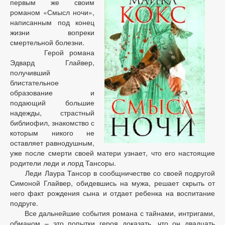
первым же своим
романом «Смысл ночи»,
написанным под конец
жизни вопреки
смертельной болезни.
Герой романа
Эдвард Глайвер,
получивший
блистательное
образование и
подающий большие
надежды, страстный
библиофил, знакомство с
которым никого не
оставляет равнодушным,
уже после смерти своей матери узнает, что его настоящие
родители леди и лорд Тансоры.
Леди Лаура Тансор в сообщничестве со своей подругой
Симоной Глайвер, обидевшись на мужа, решает скрыть от
него факт рождения сына и отдает ребенка на воспитание
подруге.
Все дальнейшие события романа с тайнами, интригами,
обманом – это попытки героя доказать, что он двадцать