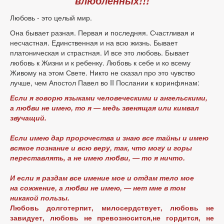
влюбленных!!!
Любовь - это целый мир.
Она бывает разная. Первая и последняя. Счастливая и
несчастная. Единственная и на всю жизнь. Бывает
платоническая и страстная. И все это любовь. Бывает
любовь к Жизни и к ребенку. Любовь к себе и ко всему
Живому на этом Свете. Никто не сказал про это чувство
лучше, чем Апостол Павел во II Послании к коринфянам:
Если я говорю языками человеческими и ангельскими,
а любви не имею, то я — медь звенящая или кимвал
звучащий.
Если имею дар пророчества и знаю все тайны и имею
всякое познание и всю веру, так, что могу и горы
переставлять, а не имею любви, — то я ничто.
И если я раздам все имение мое и отдам тело мое
на сожжение, а любви не имею, — нет мне в том
никакой пользы.
Любовь долготерпит, милосердствует, любовь не
завидует, любовь не превозносится,не гордится, не