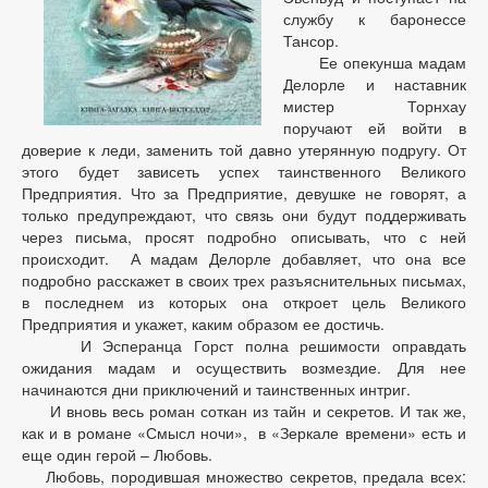
службу к баронессе
Тансор.
Ее опекунша мадам
Делорле и наставник
мистер Торнхау
поручают ей войти в
доверие к леди, заменить той давно утерянную подругу. От
этого будет зависеть успех таинственного Великого
Предприятия. Что за Предприятие, девушке не говорят, а
только предупреждают, что связь они будут поддерживать
через письма, просят подробно описывать, что с ней
происходит. А мадам Делорле добавляет, что она все
подробно расскажет в своих трех разъяснительных письмах,
в последнем из которых она откроет цель Великого
Предприятия и укажет, каким образом ее достичь.
И Эсперанца Горст полна решимости оправдать
ожидания мадам и осуществить возмездие. Для нее
начинаются дни приключений и таинственных интриг.
И вновь весь роман соткан из тайн и секретов. И так же,
как и в романе «Смысл ночи», в «Зеркале времени» есть и
еще один герой – Любовь.
Любовь, породившая множество секретов, предала всех: