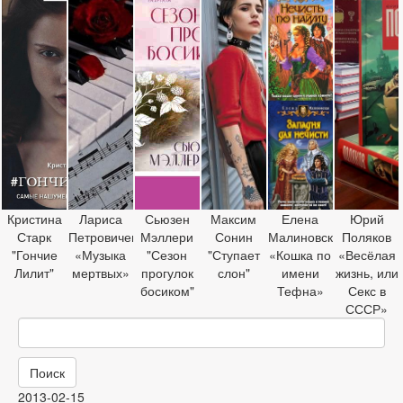
Кристина
Лариса
Сьюзен
Максим
Елена
Юрий
Старк
Петровичева
Мэллери
Сонин
Малиновская
Поляков
"Гончие
«Музыка
"Сезон
"Ступает
«Кошка по
«Весёлая
Лилит"
мертвых»
прогулок
слон"
имени
жизнь, или
босиком"
Тефна»
Секс в
СССР»
Поиск
2013-02-15