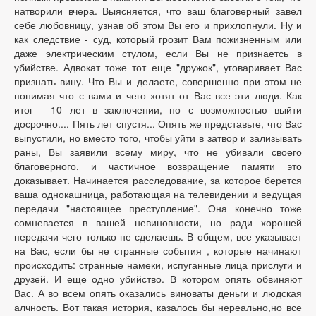
натворили вчера. Выясняется, что ваш благоверный завел
себе любовницу, узнав об этом Вы его и прихлопнули. Ну и
как следствие - суд, который грозит Вам пожизненным или
даже электрическим стулом, если Вы не признаетсь в
убийстве. Адвокат тоже тот еще "дружок", уговаривает Вас
признать вину. Что Вы и делаете, совершенно при этом не
понимая что с вами и чего хотят от Вас все эти люди. Как
итог - 10 лет в заключении, но с возможностью выйти
досрочно.... Пять лет спустя... Опять же представьте, что Вас
выпустили, но вместо того, чтобы уйти в затвор и зализывать
раны, Вы заявили всему миру, что не убивали своего
благоверного, и частичное возвращение памяти это
доказывает. Начинается расследование, за которое берется
ваша однокашница, работающая на телевидении и ведущая
передачи "настоящее преступление". Она конечно тоже
сомневается в вашей невиновности, но ради хорошей
передачи чего только не сделаешь. В общем, все указывает
на Вас, если бы не странные события , которые начинают
происходить: странные намеки, испуганные лица прислуги и
друзей. И еще одно убийство. В котором опять обвиняют
Вас. А во всем опять оказались виноваты деньги и людская
алчность. Вот такая история, казалось бы нереально,но все