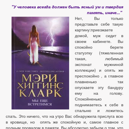
"У человека всегда должен быть ясный ум и твердая
память, иначе..."
Нет, Вы только
представьте себе такую
картину:приезжаете
домой, муж сидит в
своем кабинете. Вы
спокойно берете
статуэтку (тяжеленная
такая, любимый
экспонат мужниной
коллекции) и опять же
преспокойно , а главное
плавненько так
опускаете эту бандуру
ему на голову.
Спокойненько
поднимаетесь к себе в
спальню и ложитесь
спать. Это ничего, что на утро Вас обнаружила прислуга всю
в кровище, но опять же спокойную и, самое главное с
полным провалом в памяти. Вы абсолютно забыли о том, что