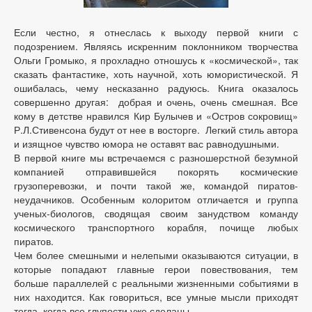
Если честно, я отнеслась к выходу первой книги с
подозрением. Являясь искренним поклонником творчества
Ольги Громыко, я прохладно отношусь к «космической», так
сказать фантастике, хоть научной, хоть юмористической. Я
ошибалась, чему несказанно радуюсь. Книга оказалось
совершенно другая: добрая и очень, очень смешная. Все
кому в детстве нравился Кир Булычев и «Остров сокровищ»
Р.Л.Стивенсона будут от нее в восторге. Легкий стиль автора
и изящное чувство юмора не оставят вас равнодушными.
В первой книге мы встречаемся с разношерстной безумной
компанией отправившейся покорять космические
грузоперевозки, и почти такой же, командой пиратов-
неудачников. Особенным колоритом отличается и группа
ученых-биологов, сводящая своим занудством команду
космического транспортного корабля, почище любых
пиратов.
Чем более смешными и нелепыми оказываются ситуации, в
которые попадают главные герои повествования, тем
больше параллелей с реальными жизненными событиями в
них находится. Как говориться, все умные мысли приходят
тогда, когда все глупости уже сделаны.