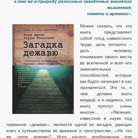
а так же в природу различных загадочных аномалий
мышления,
памяти и времени».
Можно сказать, что эта
книга представляет
собой плод совместного
труда, цель которого –
дать человеку
понимание своего места
во вселенной и всех его
замечательных
способностей, которые
как будто начинают в нас
проявляться. Это то, о
чем должен знать
каждый, и я надеюсь, что
книгу прочтут очень
многие… «Явление,
известное в науке под
термином «дежавю», является одной из загадок, дающих
ключ к путешествиям во времени и пространстве…»Но что
же такое дежавю? Игра нашего воображения или