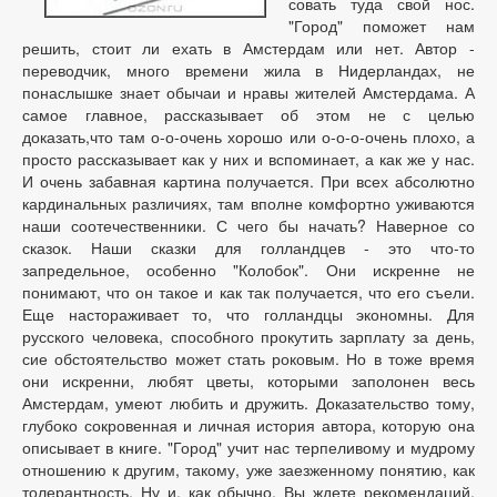
совать туда свой нос.
"Город" поможет нам
решить, стоит ли ехать в Амстердам или нет. Автор -
переводчик, много времени жила в Нидерландах, не
понаслышке знает обычаи и нравы жителей Амстердама. А
самое главное, рассказывает об этом не с целью
доказать,что там о-о-очень хорошо или о-о-о-очень плохо, а
просто рассказывает как у них и вспоминает, а как же у нас.
И очень забавная картина получается. При всех абсолютно
кардинальных различиях, там вполне комфортно уживаются
наши соотечественники. С чего бы начать? Наверное со
сказок. Наши сказки для голландцев - это что-то
запредельное, особенно "Колобок". Они искренне не
понимают, что он такое и как так получается, что его съели.
Еще настораживает то, что голландцы экономны. Для
русского человека, способного прокутить зарплату за день,
сие обстоятельство может стать роковым. Но в тоже время
они искренни, любят цветы, которыми заполонен весь
Амстердам, умеют любить и дружить. Доказательство тому,
глубоко сокровенная и личная история автора, которую она
описывает в книге. "Город" учит нас терпеливому и мудрому
отношению к другим, такому, уже заезженному понятию, как
толерантность. Ну и, как обычно, Вы ждете рекомендаций.