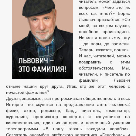
читатель может задаться
вопросом: «Чего это их
всех так тянет?» Борис
Львович признаётся: «Со
мной, во всяком случае,
подобное происходило.
Не мог я понять эту тягу
– до поры, до времени.
Теперь, кажется, понял».
И нас, читателей, можно
поздравить с этим
обстоятельством. Мы,
читатели, и писатель по
фамилии Львович
отныне нашли друг друга. Итак, кто же этот человек с
нечастой фамилией?
Друзья, знакомые, вся прогрессивная общественность и весь
Интернет не скупятся на представление этого человека:
физик, актер, режиссер, бард, писатель, композитор,
журналист, организатор концертов и капустников на
кинофестивалях, один из авторов и постоянный участник
телепрограммы «В нашу гавань заходили корабли».
Создатель ансамбля актёрского капустника «Генофонд» и