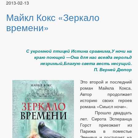
2013-02-13
Майкл Кокс «Зеркало
времени»
С укромной птицей Истина сравнима,У ночи на
краю поющей —Она для нас всегда герольд
незримый,Благую света весть несущий.
П. Верней Дюпор
Это второй и последний
роман Майкла Кокса.
Автор продолжает
историю своих героев
романа «Смысл ночи».
Прошло двадцать
лет. Сирота Эсперанца
Горст приезжает из
Парижа в поместье
Эвенвуд и поступает на