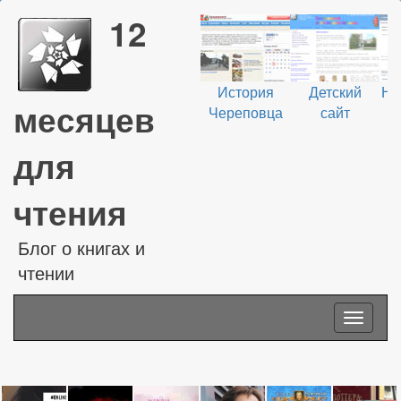
12
История
Детский
На
месяцев
Череповца
сайт
В
для
чтения
Блог о книгах и
чтении
Toggle
navigati