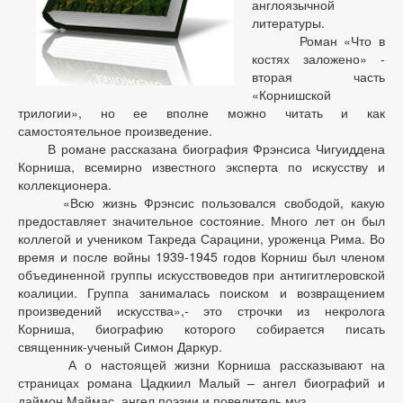
англоязычной
литературы.
Роман «Что в
костях заложено» -
вторая часть
«Корнишской
трилогии», но ее вполне можно читать и как
самостоятельное произведение.
В романе рассказана биография Фрэнсиса Чигуиддена
Корниша, всемирно известного эксперта по искусству и
коллекционера.
«Всю жизнь Фрэнсис пользовался свободой, какую
предоставляет значительное состояние. Много лет он был
коллегой и учеником Такреда Сарацини, уроженца Рима. Во
время и после войны 1939-1945 годов Корниш был членом
объединенной группы искусствоведов при антигитлеровской
коалиции. Группа занималась поиском и возвращением
произведений искусства»,- это строчки из некролога
Корниша, биографию которого собирается писать
священник-ученый Симон Даркур.
А о настоящей жизни Корниша рассказывают на
страницах романа Цадкиил Малый – ангел биографий и
даймон Маймас, ангел поэзии и повелитель муз.