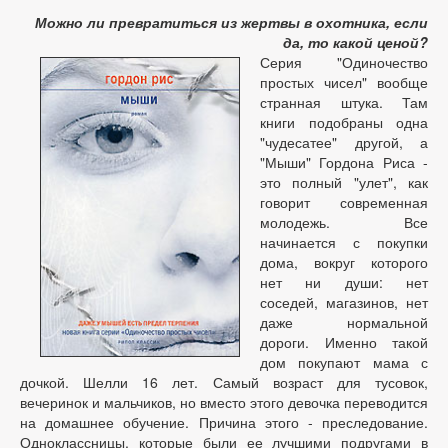
Можно ли превратиться из жертвы в охотника, если
да, то какой ценой?
Серия "Одиночество
простых чисел" вообще
странная штука. Там
книги подобраны одна
"чудесатее" другой, а
"Мыши" Гордона Риса -
это полный "улет", как
говорит современная
молодежь. Все
начинается с покупки
дома, вокруг которого
нет ни души: нет
соседей, магазинов, нет
даже нормальной
дороги. Именно такой
дом покупают мама с
дочкой. Шелли 16 лет. Самый возраст для тусовок,
вечеринок и мальчиков, но вместо этого девочка переводится
на домашнее обучение. Причина этого - преследование.
Одноклассницы, которые были ее лучшими подругами в