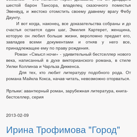
шестой барон Тансора, владелец сказочного поместья
Эвенвуд, и жестоко отомстить своему давнему врагу Фебу
Даунту.
И вот когда, наконец, все доказательства собраны и до
счастья остается один шаг, Эмилия Картерет, женщина,
которую он любил больше жизни, вероломно предает его,
завладев всеми документами и отняв у него все,
принадлежащее ему по праву рождения.
Роман «Смысл ночи» - удивительный бестселлер нового
века, написанный в духе викторианского романа, в стиле
Уилки Коллинза и Чарльза Диккенса.
Для тех, кто любит литературу подобного рода. От
романа Майкла Кокса, начав читать, невозможно оторваться.
Ярлыки: авантюрный роман, зарубежная литература, книга-
бестселлер, серия
2013-02-09
Ирина Трофимова "Город"