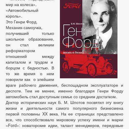
мир на колеса».
«Автомобильный
король».
Это Генри Форд.
Механик-самоучка,
получивший только
школьное образование,
он стал великим
реформатором
отношений между
капиталом и трудом и
борцом с бедностью. В
то же время о нем
говорили как о злейшем
враге рабочего движения, беспощадном эксплуататоре и
деспоте. Тем не менее, именно благодаря Генри Форду
автомобиль стал доступным семье со средним достатком.
Доктор исторических наук Б. М. Шпотов посвятил эту книгу
жизни и деятельности самого популярного бизнесмена
первой половины XX века. На ее страницах представлено
все, что способствовало мировому успеху имени и марки
«Ford»: новаторские идеи, талант менеджеров, передовые