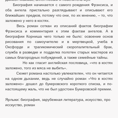
Биография начинается с самого рождения Фрэнсиса, и
оба ангела пристально разглядывают и описывают его
ближайших предков, потому что они, по их мнению, – то, что
заложено у него в костях.
Весь роман соткан из описаний фактов биографии
Фрэнсиса и комментария к этим фактам ангелов. А в
биографии Корниша чего только не было: освоение основ
рисования по самоучителю и в мертвецкой, учеба в
Оксфорде и трагикомический скоропалительный брак,
служба в разведке и подделка полотен старых мастеров из
самых благородных побуждений, а также семейные тайны.
Но как гласит английская пословица, «что в костях
заложено, того из мяса не выбить».
Сюжет романа настолько увлекателен, что он читается
на одном дыхании, ведь не случайно роман «Что в костях
заложено» дошел до букеровского короткого списка, и по-
настоящему жаль, что не был удостоен Букеровской премии.
Ярлыки: биография, зарубежная литература, искусство, про
исскуство, роман