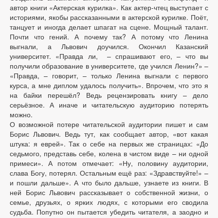
автор книги «Актерская курилка». Как актер-чтец выступает с
историями, якобы рассказанными в актерской курилке. Поёт,
танцует и иногда делает шпагат на сцене. Мощный талант.
Почти что гений. А почему так? А потому что Ленина
выгнали, а Львович доучился. Окончил Казанский
университет. «Правда ли, – спрашивают его, – что вы
получили образование в университете, где учился Ленин?» –
«Правда, – говорит, – только Ленина выгнали с первого
курса, а мне диплом удалось получить». Впрочем, что это я
на байки перешёл? Ведь рецензировать книгу – дело
серьёзное. А иначе и читательскую аудиторию потерять
можно.
О возможной потере читательской аудитории пишет и сам
Борис Львович. Ведь тут, как сообщает автор, «вот какая
штука: я еврей». Так о себе на первых же страницах: «До
седьмого, представь себе, колена в чистом виде – ни одной
примеси». А потом отмечает: «Ну, половину аудитории,
слава Богу, потерял. Остальным ещё раз: «Здравствуйте!» –
и пошли дальше». А что было дальше, узнаете из книги. В
ней Борис Львович рассказывает о собственной жизни, о
семье, друзьях, о ярких людях, с которыми его сводила
судьба. Попутно он пытается убедить читателя, а заодно и