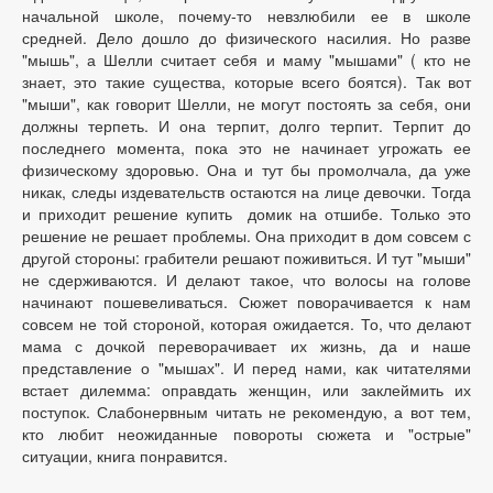
начальной школе, почему-то невзлюбили ее в школе
средней. Дело дошло до физического насилия. Но разве
"мышь", а Шелли считает себя и маму "мышами" ( кто не
знает, это такие существа, которые всего боятся). Так вот
"мыши", как говорит Шелли, не могут постоять за себя, они
должны терпеть. И она терпит, долго терпит. Терпит до
последнего момента, пока это не начинает угрожать ее
физическому здоровью. Она и тут бы промолчала, да уже
никак, следы издевательств остаются на лице девочки. Тогда
и приходит решение купить домик на отшибе. Только это
решение не решает проблемы. Она приходит в дом совсем с
другой стороны: грабители решают поживиться. И тут "мыши"
не сдерживаются. И делают такое, что волосы на голове
начинают пошевеливаться. Сюжет поворачивается к нам
совсем не той стороной, которая ожидается. То, что делают
мама с дочкой переворачивает их жизнь, да и наше
представление о "мышах". И перед нами, как читателями
встает дилемма: оправдать женщин, или заклеймить их
поступок. Слабонервным читать не рекомендую, а вот тем,
кто любит неожиданные повороты сюжета и "острые"
ситуации, книга понравится.