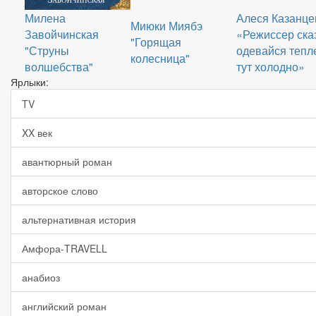
Милена
Алеся Казанце
Миюки Миябэ
Завойчинская
«Режиссер ска
"Горящая
"Струны
одевайся тепл
колесница"
волшебства"
тут холодно»
Ярлыки:
TV
XX век
авантюрный роман
авторское слово
альтернативная история
Амфора-TRAVELL
анабиоз
английский роман