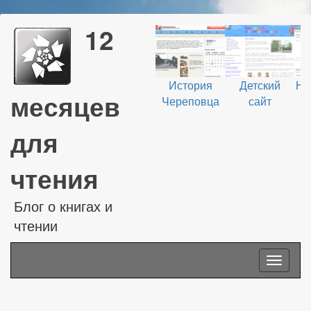
12
История
Детский
На
месяцев
Череповца
сайт
В
для
чтения
Блог о книгах и
чтении
Toggle
navigati