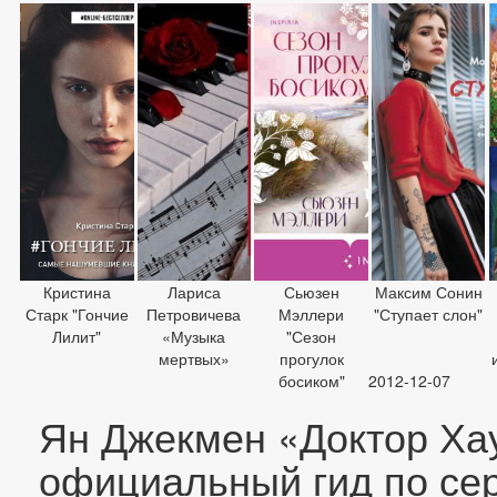
Кристина
Лариса
Сьюзен
Максим Сонин
Старк "Гончие
Петровичева
Мэллери
"Ступает слон"
Лилит"
«Музыка
"Сезон
мертвых»
прогулок
босиком"
2012-12-07
Ян Джекмен «Доктор Ха
официальный гид по се