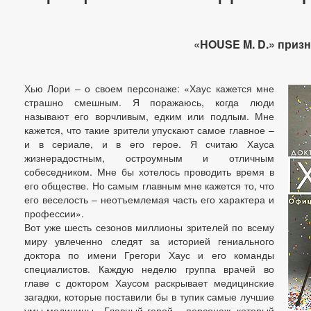
«HOUSE M. D.» приз
Хью Лори – о своем персонаже: «Хаус кажется мне
страшно смешным. Я поражаюсь, когда люди
называют его ворчливым, едким или подлым. Мне
кажется, что такие зрители упускают самое главное –
и в сериале, и в его герое. Я считаю Хауса
жизнерадостным, остроумным и отличным
собеседником. Мне бы хотелось проводить время в
его обществе. Но самым главным мне кажется то, что
его веселость – неотъемлемая часть его характера и
профессии».
Вот уже шесть сезонов миллионы зрителей по всему
миру увлеченно следят за историей гениального
доктора по имени Грегори Хаус и его команды
специалистов. Каждую неделю группа врачей во
главе с доктором Хаусом раскрывает медицинские
загадки, которые поставили бы в тупик самые лучшие
умы медицины. Главный герой – персонаж, который