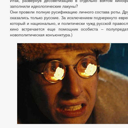
Итак, развернув десоветизацию в отдельно взятом киноф
заполнили идеологические лакуны?
Они провели полную русификацию личного состава роты. Дру
оказались только русские. За исключением подчеркнуто евре
который и национально, и политически чужд русской правосл
кино встречается еще помощник особиста – полупредат
новополитическая конъюнктура.)