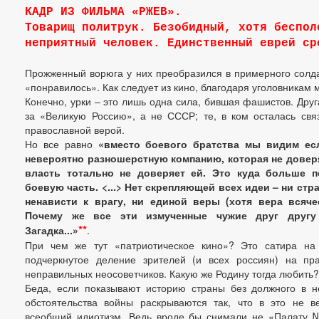
КАДР ИЗ ФИЛЬМА «РЖЕВ».
Товарищ политрук. Безобидный, хотя беспол
неприятный человек. Единственный еврей ср
Прожженный ворюга у них преобразился в примерного солда
«понравилось». Как следует из кино, благодаря уголовникам 
Конечно, урки – это лишь одна сила, бившая фашистов. Друга
за «Великую Россию», а не СССР; те, в ком осталась связ
православной верой.
Но все равно
«вместо боевого братства мы видим есл
невероятно разношерстную компанию, которая не доверяе
власть тотально не доверяет ей. Это куда больше п
боевую часть. <...> Нет скрепляющей всех идеи – ни стр
ненависти к врагу, ни единой веры (хотя вера всяче
Почему же все эти измученные чужие друг другу
**
Загадка...»
.
При чем же тут «патриотическое кино»? Это сатира на
подчеркнутое деление зрителей (и всех россиян) на пра
неправильных неосоветчиков. Какую же Родину тогда любить?
Беда, если показывают историю страны без должного в н
обстоятельства войны раскрываются так, что в это не в
всеобщий идиотизм. Ведь вроде бы снимали не «Палату 