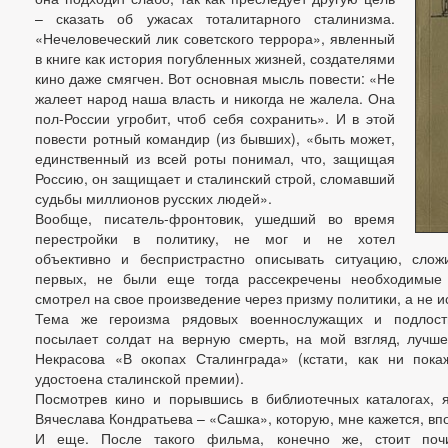
– сказать об ужасах тоталитарного сталинизма.
«Нечеловеческий лик советского террора», явленный
в книге как история погубленных жизней, создателями
кино даже смягчен. Вот основная мысль повести: «Не
жалеет народ наша власть и никогда не жалела. Она
пол-России угробит, чтоб себя сохранить». И в этой
повести ротный командир (из бывших), «быть может,
единственный из всей роты понимал, что, защищая
Россию, он защищает и сталинский строй, сломавший
судьбы миллионов русских людей».
Вообще, писатель-фронтовик, ушедший во время
перестройки в политику, не мог и не хотел
объективно и беспристрастно описывать ситуацию, сло
первых, не были еще тогда рассекречены необходимые 
смотрел на свое произведение через призму политики, а не 
Тема же героизма рядовых военнослужащих и подлости
посылает солдат на верную смерть, на мой взгляд, лучше
Некрасова «В окопах Сталинграда» (кстати, как ни пока
удостоена сталинской премии).
Посмотрев кино и порывшись в библиотечных каталогах, 
Вячеслава Кондратьева – «Сашка», которую, мне кажется, впо
И еще. После такого фильма, конечно же, стоит почи