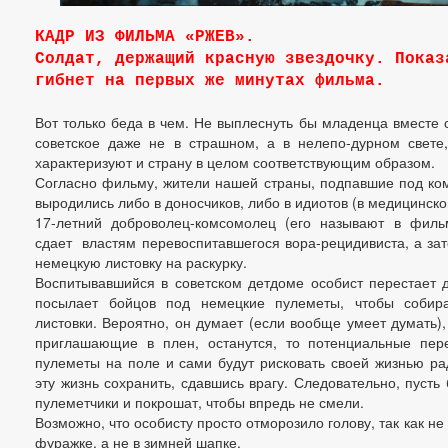
КАДР ИЗ ФИЛЬМА «РЖЕВ».
Солдат, держащий красную звездочку. Показ
гибнет на первых же минутах фильма.
Вот только беда в чем. Не выплеснуть бы младенца вместе с
советское даже не в страшном, а в нелепо-дурном свете
характеризуют и страну в целом соответствующим образом.
Согласно фильму, жители нашей страны, подпавшие под ком
выродились либо в доносчиков, либо в идиотов (в медицинс
17-летний доброволец-комсомолец (его называют в филь
сдает властям перевоспитавшегося вора-рецидивиста, а зат
немецкую листовку на раскурку.
Воспитывавшийся в советском детдоме особист перестает д
посылает бойцов под немецкие пулеметы, чтобы собир
листовки. Вероятно, он думает (если вообще умеет думать),
приглашающие в плен, останутся, то потенциальные пер
пулеметы на поле и сами будут рисковать своей жизнью ра
эту жизнь сохранить, сдавшись врагу. Следовательно, пусть
пулеметчики и покрошат, чтобы впредь не смели.
Возможно, что особисту просто отморозило голову, так как не
фуражке, а не в зимней шапке.