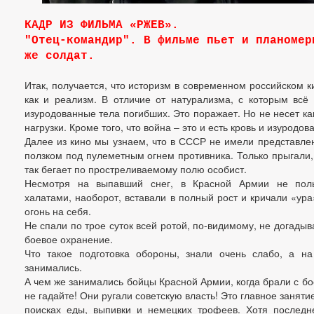
КАДР ИЗ ФИЛЬМА «РЖЕВ».
"Отец-командир". В фильме пьет и планомер
же солдат.
Итак, получается, что историзм в современном российском к
как и реализм. В отличие от натурализма, с которым всё 
изуродованные тела погибших. Это поражает. Но не несет к
нагрузки. Кроме того, что война – это и есть кровь и изуродо
Далее из кино мы узнаем, что в СССР не имели представлен
ползком под пулеметным огнем противника. Только прыгали, 
так бегает по простреливаемому полю особист.
Несмотря на выпавший снег, в Красной Армии не поль
халатами, наоборот, вставали в полный рост и кричали «ура
огонь на себя.
Не спали по трое суток всей ротой, по-видимому, не догады
боевое охранение.
Что такое подготовка обороны, знали очень слабо, а на
занимались.
А чем же занимались бойцы Красной Армии, когда брали с б
не гадайте! Они ругали советскую власть! Это главное занят
поисках еды, выпивки и немецких трофеев. Хотя последне