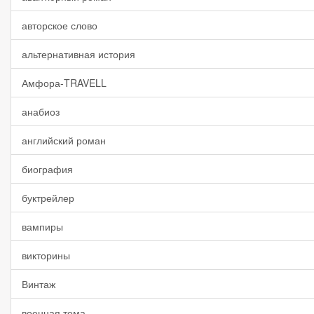
авторское слово
альтернативная история
Амфора-TRAVELL
анабиоз
английский роман
биография
буктрейлер
вампиры
викторины
Винтаж
военная тема