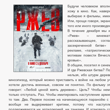
Будучи человеком вполн
хожу в кино. Как, навер
выбираю я фильмы, имею
Или, проще говоря, экран
того или иного произведе
В течение декабря мы и
«Ржев» – кинематог
рассказывающее, сог
засекреченной битве»
рекламе, «патриотичес
мотивам повести Вячесл
кровью».
В общем, посетил я синем
И где Ржевская битва? По
нельзя, ибо штурм дерев
киноэпизод, который можно приставить к войне на любом у
хотели достичь военные, совсем не понятно. По фильму эт
говорит: «Любой ценой взять деревню». Цель? Чтобы нем
только отступать. Раз. Чтобы имитировать наступление армии
то там. Два. Первое похоже на начинающуюся паранойю с
вообще не выдерживает критики, потому что наступ
поддерживается ни артиллерией, ни танками. И атаковать 