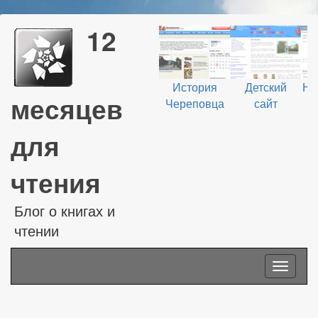
12
История
Детский
На
месяцев
Череповца
сайт
В
для
чтения
Блог о книгах и
чтении
Toggle
navigati