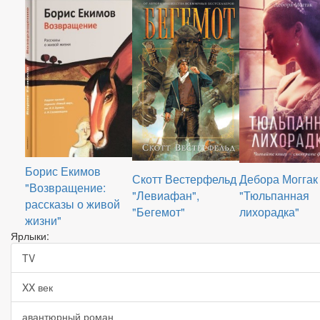
Борис Екимов
Скотт Вестерфельд
Дебора Моггак
"Возвращение:
"Левиафан",
"Тюльпанная
рассказы о живой
"Бегемот"
лихорадка"
жизни"
Ярлыки:
TV
XX век
авантюрный роман