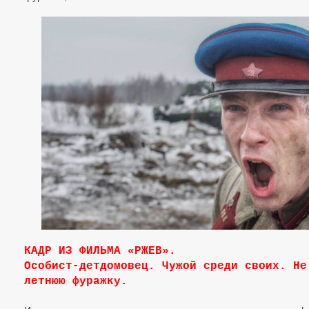
КАДР ИЗ ФИЛЬМА «РЖЕВ».
Особист-детдомовец. Чужой среди своих. Не
летнюю фуражку.