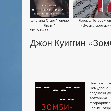
Кристина Старк "Гончие
Лариса Петровичев
Лилит"
«Музыка мертвых
2017-12-11
Джон Куиггин «Зом
Помните ст
Немудрено,
подсказки д
Хоттабыча
географиче
новым откр