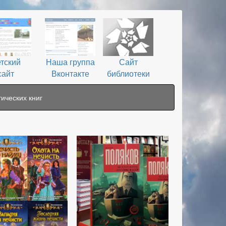
тский
Наша группа
Сайт
сайт
Вконтакте
библиотеки
ических книг