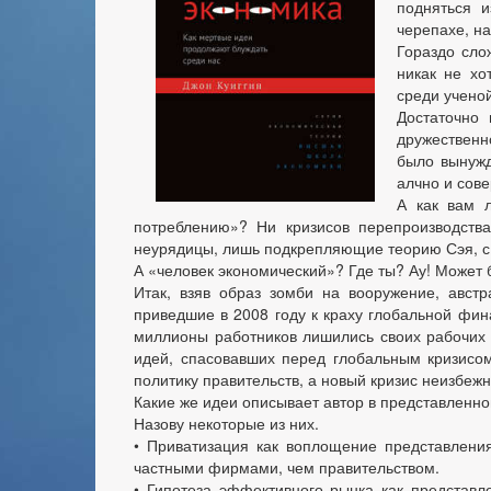
подняться 
черепахе, на
Гораздо сло
никак не хо
среди ученой
Достаточно
дружественн
было вынужд
алчно и сов
А как вам л
потреблению»? Ни кризисов перепроизводства
неурядицы, лишь подкрепляющие теорию Сэя, с т
А «человек экономический»? Где ты? Ау! Может б
Итак, взяв образ зомби на вооружение, австр
приведшие в 2008 году к краху глобальной фин
миллионы работников лишились своих рабочих 
идей, спасовавших перед глобальным кризисом
политику правительств, а новый кризис неизбежн
Какие же идеи описывает автор в представленно
Назову некоторые из них.
•
Приватизация как воплощение представлени
частными фирмами, чем правительством.
•
Гипотеза эффективного рынка как представ