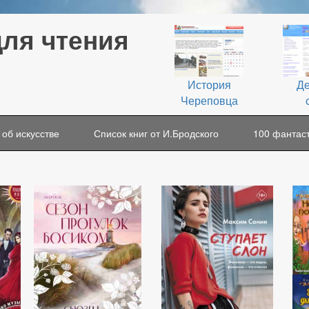
для чтения
История
Де
Череповца
 об искусстве
Список книг от И.Бродского
100 фантаст