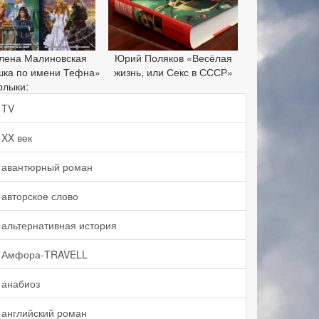
лена Малиновская
Юрий Поляков «Весёлая
шка по имени Тефна»
жизнь, или Секс в СССР»
рлыки:
TV
XX век
авантюрный роман
авторское слово
альтернативная история
Амфора-TRAVELL
анабиоз
английский роман