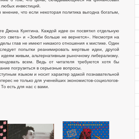
 любых инвестиций.
мнение, что если некоторая политика выгодна богатым,
ге Джона Куиггина. Каждой идее он посвятил отдельную
ого света» и «Зомби больше не вернется». Несмотря на
азделы глав не имеют никакого отношения к мистике. Один
сследует попытки реанимировать мертвые идеи, другой
н идеям живым, альтернативным рыночному либерализму.
мендовать всем. Ведь от читателя требуются хотя бы
ание погрузиться в серьезные вопросы.
оступным языком и носит характер эдакой познавательной
нтерес не только для ученейших экономистов-социологов-
 То есть для нас с вами.