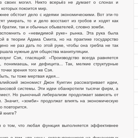
из своих могил. Никто всерьёз не думает о слонах и
 которых покоится мир.
жнее обстоит дело с идеями экономическими. Вот эти-то
тят умирать, то и дело восстают из гробов и ходят как
 братии, так и обычных обывателей, словно зомби.
 вспомнить о «невидимой руке» рынка. Эта рука была
ой в теории Адама Смита, но на практике государство
ено не раз дать по этой руке, чтобы она гребла не так
ершала нужные для общества манипуляции.
озунг Сэя, гласящий: «Производство всегда равняется
, понимаешь, ни дефицита... Так, мелкие структурные
очки зрения того же Сэя.
ыть, ты тоже мертвая идея...
алийский экономист Джон Куиггин рассматривает идеи,
ансовой системы. Эти идеи обанкротили тысячи фирм, а
мест. Но рыночный либерализм продолжает зависеть от
. Значит, «зомби» продолжат влиять на экономическую
о повторится.
й книге?
я о том, что любая функция выполняется эффективнее
ление о том, что цены, складывающиеся на финансовых