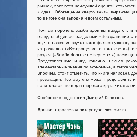
рынках, являются наилучшей оценкой стоимости
•
Идея «Обогащение сверху вниз», выражающая 
то в итоге она выгодна и всем остальным.
Полный перечень зомби-идей вы найдете в кни
главу, снабдив её разделами «Возвращение с т
то, что названия звучат как в фильме ужасов, р
из разделов («Возвращение с того света») и
раздел («Зомби больше не вернется») посвяще
Представленную книгу, конечно, нельзя реко
элементарные знания по экономике, а также жел
Впрочем, стоит отметить, что книга написана д
провокации. Поэтому она может представлять и
политологов, но и для широкого круга читателей.
Сообщение подготовил Дмитрий Кочетков.
Ярлыки: отраслевая литература, экономика