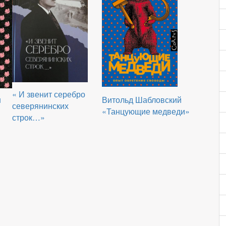
« И звенит серебро
н
Витольд Шабловский
северянинских
«Танцующие медведи»
строк…»