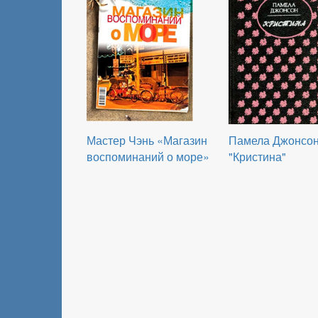
Мастер Чэнь «Магазин
Памела Джонсо
воспоминаний о море»
"Кристина"