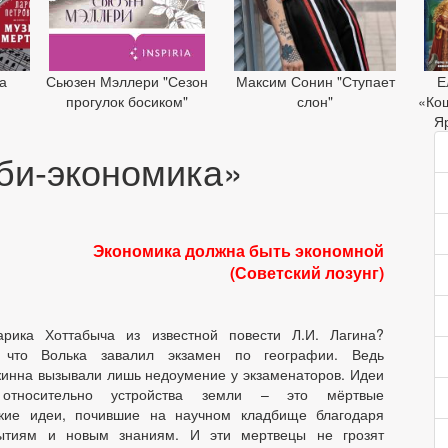
а
Сьюзен Мэллери "Сезон
Максим Сонин "Ступает
Е
»
прогулок босиком"
слон"
«Ко
Я
би-экономика»
Экономика должна быть экономной
(Советский лозунг)
арика Хоттабыча из известной повести Л.И. Лагина?
 что Волька завалил экзамен по географии. Ведь
жинна вызывали лишь недоумение у экзаменаторов. Идеи
 относительно устройства земли – это мёртвые
ские идеи, почившие на научном кладбище благодаря
ытиям и новым знаниям. И эти мертвецы не грозят