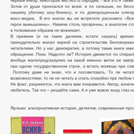
черный юмор, некоторая жёсткость пародий, - все это я также
Зотов от души проехался по всем: и по сильным, но бесс
нашему убогому шоу-бизнесу, и по доморощенным олига
масс-медиа. В его книгах вы не встретите расхожего «Все
герои вымышлены». Намеки столь прозрачны, а аналогии ст
в толковании образов не возникает.
В прежние (и не такие далекие, кстати сказать) врем
принудительно махал киркой на строительстве Беломорка
читателями. Но у нас демократия, а потому такие книги им
обращении. Пока. Надолго ли? История движется по спирали,
вообще малопредсказуемо на какой именно виток ее завтр
при одном государственном строе, а встать можешь при со
Поэтому даже не знаю, что и посоветовать. То ли читат
возможностями, то ли не читать и спать спокойно при любом 
Не факт, разумеется, что книга вам понравится. Автор, конеч
любитель. Так что – решайте сами. А я уже вовсю кошу глаз н
Ярлыки: альтернативная история, детектив, современная про