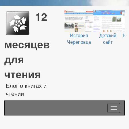
12
История
Детский
На
месяцев
Череповца
сайт
В
для
чтения
Блог о книгах и
чтении
Toggle
navigati