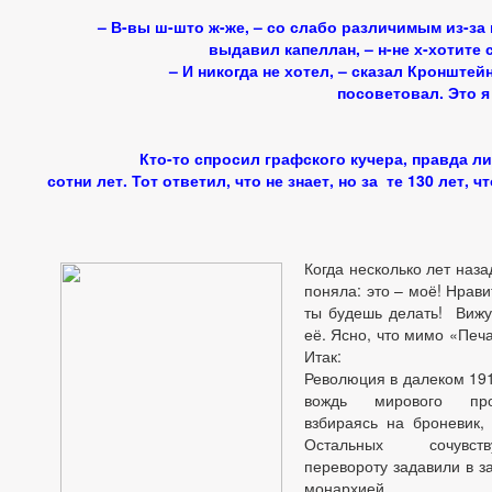
– В-вы ш-што ж-же, – со слабо различимым из-за
выдавил капеллан, – н-не х-хотите 
– И никогда не хотел, – сказал Кронштейн т
посоветовал. Это я
Кто-то спросил графского кучера, правда ли, 
сотни лет. Тот ответил, что не знает, но за те 130 лет, ч
Когда несколько лет наз
поняла: это – моё! Нрави
ты будешь делать! Вижу 
её. Ясно, что мимо «Печ
Итак:
Революция в далеком 1917
вождь мирового прол
взбираясь на броневик
Остальных сочувст
перевороту задавили в з
монархией.