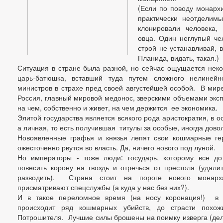
(Если по поводу монархи
практически неотделимы
клонировали человека,
овца. Один неглупый че
строй не устанавливай, 
Планида, видать, такая.)
Ситуация в стране была разной, но сейчас ощущается неко
царь-батюшка, вставший туда путем сложного нелинейн
министров в страхе пред своей августейшей особой. В мир
Россия, главный мировой медонос, зверскими объемами эксп
на чем, собственно и живет, на чем держится ее экономика.
Элитой государства является всякого рода аристократия, в 
а личная, то есть получившая титулы за особые, иногда дово
Новоявленные графья и князья лепят свои кошмарные 
ожесточенно рвутся во власть. Да, ничего нового под луной.
Но императоры - тоже люди: государь, которому все до
повесить корону на гвоздь и отречься от престола (удали
разводить). Страна стоит на пороге нового монарх
присматривают спецслужбы (а куда у нас без них?).
И в такое переломное время (на носу коронация!) в с
происходит ряд кошмарных убийств, до страсти похож
Потрошителя. Лучшие силы брошены на поимку изверга (дело