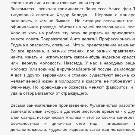
состав этих сил и вошли главные наши герои.
Знакомьтесь: психолог-криминалист баронесса Алиса фон Т
титулярный советник Федор Каледин. Шерочка с машеро
разошлись, с кем не бывает. Но ситуацию осложняет тот ф
официальном разводе, обитает на одной жилплощади и пост
Хорошо хоть на работе эту рожу лицезреть не приходится
вместе ловить Подражателя! А что делать? Профессиональная
Родина в опасность, опять же. Что ж, представление начина
Во все времена, в разных странах, при разных правителя
найти, узнать и использовать какое-нибудь чудесное средст
или вернуть молодость. Навсегда. У нас в народных рец
молочко (или водичка) в крупногабаритной посуде, да моло
А вот в других верованиях и странах существуют весьма кр
желает вечной жизни в молодости и красоте, не побрезгует 
ближнему. Но кровожадные божества меняют фаворитов, и
удача отворачивается от страждущего.
Весьма занимательное произведение. Хулиганистый разбитно
завлекательный экскурс в далекие жестокие времена - с др
злая сатира, историческая мистика – этот зотовский винегре
Безжалостный и циничный стеб над знаковыми д
действительности, чудесное издевательство над человеческ