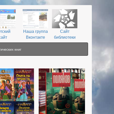
тский
Наша группа
Сайт
сайт
Вконтакте
библиотеки
ических книг