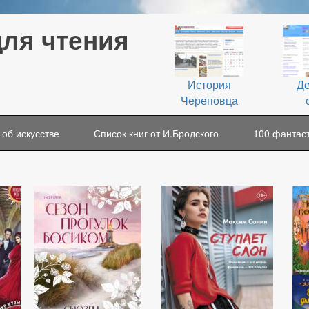
для чтения
История
Де
Череповца
 об искусстве
Список книг от И.Бродского
100 фантаст