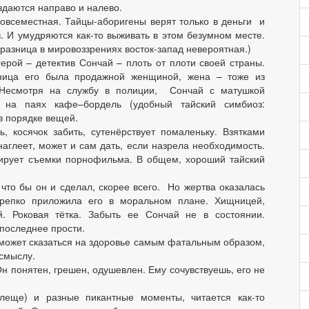
здаются направо и налево.
овсеместная. Тайцы-аборигены верят только в деньги и
. И умудряются как-то выживать в этом безумном месте.
 разница в мировоззрениях восток-запад невероятная.)
ерой – детектив Сончай – плоть от плоти своей страны.
ница его была продажной женщиной, жена – тоже из
Несмотря на службу в полиции, Сончай с матушкой
 на паях кафе–бордель (удобный тайский симбиоз:
 в порядке вещей.
, косячок забить, сутенёрствует помаленьку. Взятками
наглеет, может и сам дать, если назрела необходимость.
рирует съемки порнофильма. В общем, хороший тайский
 что бы он и сделал, скорее всего. Но жертва оказалась
репко приложила его в моральном плане. Хищницей,
 Роковая тётка. Забыть ее Сончай не в состоянии.
 последнее прости.
может сказаться на здоровье самым фатальным образом,
 смыслу.
н понятен, грешен, одушевлен. Ему сочувствуешь, его не
леще) и разные пикантные моменты, читается как-то