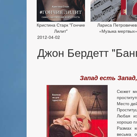
Кристина Старк "Гончие
Лариса Петровичев
Лилит"
«Музыка мертвых
2012-04-02
Джон Бердетт "Банг
Запад есть Запад
Сюжет мн
проститут
Место дей
Проститу
Любая и
хорошо п
Размах к
весьма о