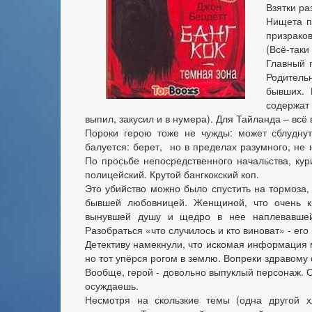
Взятки ра
Нищета п
призраков
(Всё-таки
Главный г
Родитель
бывших. 
содержат
выпил, закусил и в нумера). Для Тайланда – всё
Пороки герою тоже не чужды: может сблуднуть
балуется: берет, но в пределах разумного, не 
По просьбе непосредственного начальства, ку
полицейский. Крутой бангкокский коп.
Это убийство можно было спустить на тормоза,
бывшей любовницей. Женщиной, что очень к
вынувшей душу и щедро в нее наплевавшей.
Разобраться «что случилось и кто виноват» - его
Детективу намекнули, что искомая информация 
но тот упёрся рогом в землю. Вопреки здравому
Вообще, герой - довольно выпуклый персонаж. О
осуждаешь.
Несмотря на скользкие темы (одна другой х