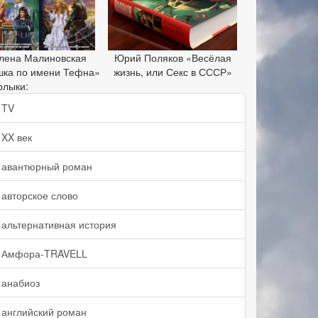
лена Малиновская
Юрий Поляков «Весёлая
шка по имени Тефна»
жизнь, или Секс в СССР»
рлыки:
TV
XX век
авантюрный роман
авторское слово
альтернативная история
Амфора-TRAVELL
анабиоз
английский роман