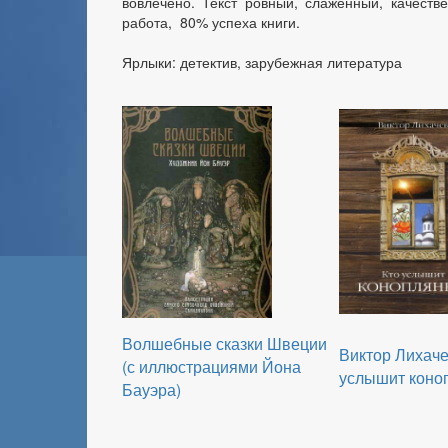
вовлечено. Текст ровный, слаженный, качеств
работа, 80% успеха книги.
Ярлыки: детектив, зарубежная литература
Волшебные сказки Швеции
Виктор Лихаче
(с иллюстрациями Йона
услышит коно
Бауэра)