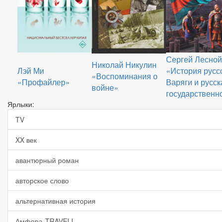
Сергей Лесной
Николай Никулин
Лэй Ми
«История русс
«Воспоминания о
«Профайлер»
Варяги и русск
войне»
государственн
Ярлыки:
TV
XX век
авантюрный роман
авторское слово
альтернативная история
Амфора-TRAVELL