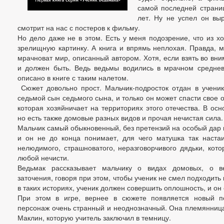
самой последней страниц
лет. Ну не успел он вы
смотрит на нас с постеров к фильму.
Но дело даже не в этом. Есть у меня подозрение, что из х
зрелищную картинку. А книга и впрямь неплохая. Правда, м
мрачноват мир, описанный автором. Хотя, если взять во вни
и должен быть. Ведь ведьмы водились в мрачном средневе
описано в книге с таким налетом.
Сюжет довольно прост. Мальчик-подросток отдан в ученик
седьмой сын седьмого сына, и только он может спасти свое о
которая хозяйничает на территориях этого отечества. В осн
но есть также домовые разных видов и прочая нечистая сила.
Мальчик самый обыкновенный, без претензий на особый дар 
и он не до конца понимает, для чего матушка так настаи
нелюдимого, страшноватого, неразговорчивого дядьки, кот
любой нечисти.
Ведьмак рассказывает мальчику о видах домовых, о в
заточения, говоря при этом, чтобы ученик не смел подходить 
в таких историях, ученик должен совершить оплошность, и он
При этом в игре, вернее в сюжете появляется новый п
персонаж очень странный и неоднозначный. Она племянни
Маклин, которую учитель заключил в темницу.