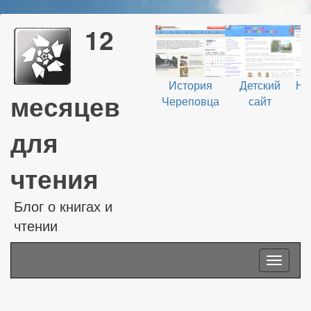
12
История
Детский
На
месяцев
Череповца
сайт
В
для
чтения
Блог о книгах и
чтении
Toggle
navigati