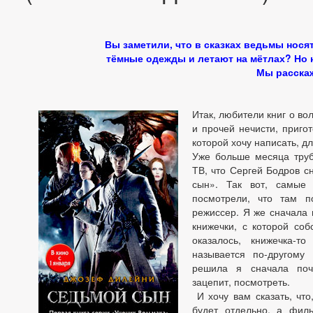
Вы заметили, что в сказках ведьмы нося
тёмные одежды и летают на мётлах? Но 
Мы расска
Итак, любители книг о во
и прочей нечисти, пригот
которой хочу написать, дл
Уже больше месяца труб
ТВ, что Сергей Бодров 
сын». Так вот, самые
посмотрели, что там п
режиссер. Я же сначала 
книжечки, с которой соб
оказалось, книжечка-то
называется по-другому
решила я сначала поч
зацепит, посмотреть.
И хочу вам сказать, что,
будет отдельно, а филь