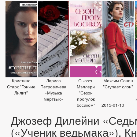
Кристина
Лариса
Сьюзен
Максим Сонин
Старк "Гончие
Петровичева
Мэллери
"Ступает слон"
Лилит"
«Музыка
"Сезон
мертвых»
прогулок
босиком"
2015-01-10
Джозеф Дилейни «Седь
(«Ученик ведьмака»). Кн