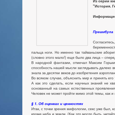
Из серии к
"История. 
Информацио
Преамбула
Согласитес
беременност
пальца ноги. Но именно так тайваньские абори
(словно этого мало!) еще было два лица – спере
В народной фантазии, отмечал Максим Горьки
способность нашей мысли заглядывать далеко в
знала за десятки веков до изобретения аэропл
Во всяком случае, объяснить мир и принять его 
А как это сделать, если научных знаний не х
основанный на самых естественных проявления
Человек не может пройти мимо этой темы, как и
§ 1. Об оценках и ценностях
Итак, с точки зрения мифологии, секс уже был, к
кроме неба и земли. (Как это могло быть, читайт