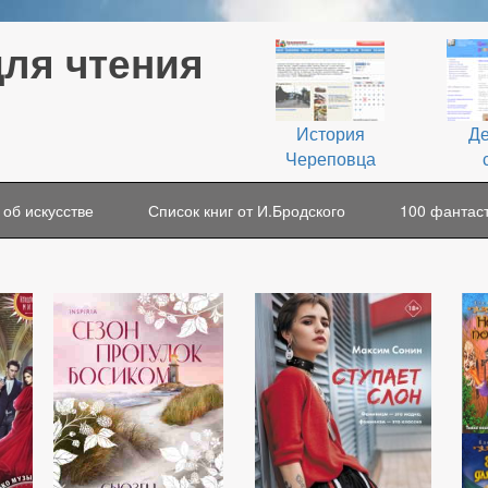
для чтения
История
Де
Череповца
 об искусстве
Список книг от И.Бродского
100 фантаст