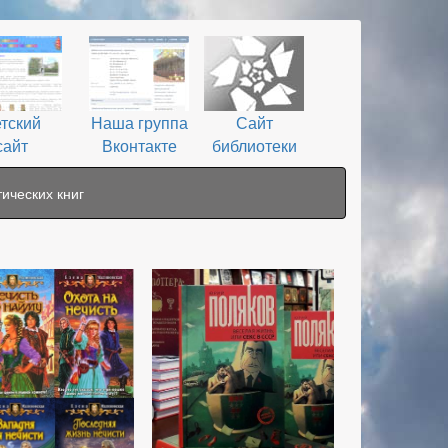
тский
Наша группа
Сайт
сайт
Вконтакте
библиотеки
ических книг