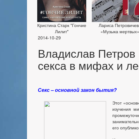
Кристина Старк "Гончие
Лариса Петровичев
Лилит"
«Музыка мертвых
2014-10-29
Владислав Петров 
секса в мифах и л
Секс – основной закон бытия?
Этот «основ
изучения м
промежуто
занимательн
его опублик