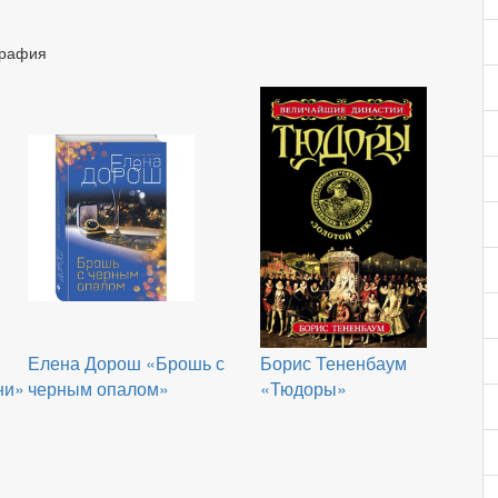
графия
Елена Дорош «Брошь с
Борис Тененбаум
ни»
черным опалом»
«Тюдоры»