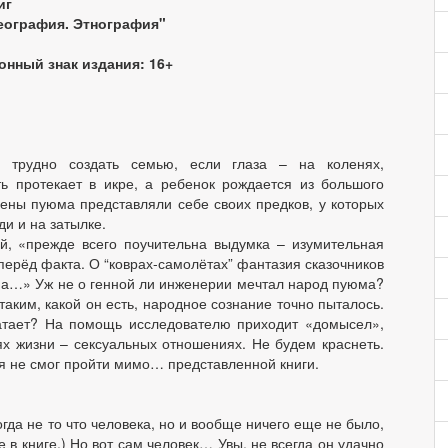
ниг
География. Этнография"
нный знак издания: 16+
ь, трудно создать семью, если глаза – на коленях,
ь протекает в икре, а ребенок рождается из большого
гены пуюма представляли себе своих предков, у которых
ди и на затылке.
й, «прежде всего поучительна выдумка – изумительная
перёд факта. О “коврах-самолётах” фантазия сказочников
ана…» Уж не о генной ли инженерии мечтал народ пуюма?
таким, какой он есть, народное сознание точно пыталось.
ватает? На помощь исследователю приходит «домысел»,
х жизни – сексуальных отношениях. Не будем краснеть.
 я не смог пройти мимо… представленной книги.
огда не то что человека, но и вообще ничего еще не было,
е в книге.) Но вот сам человек… Увы, не всегда он удачно