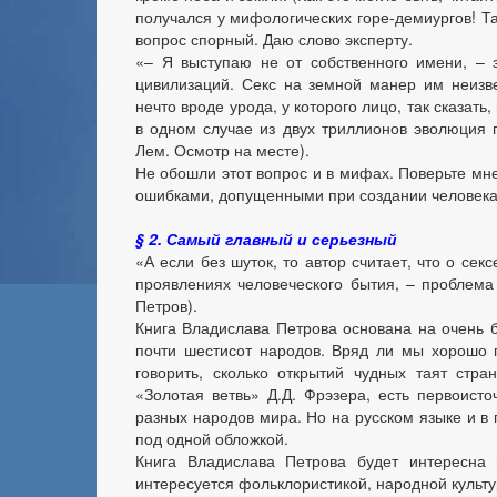
получался у мифологических горе-демиургов! Та
вопрос спорный. Даю слово эксперту.
«– Я выступаю не от собственного имени, – з
цивилизаций. Секс на земной манер им неизв
нечто вроде урода, у которого лицо, так сказат
в одном случае из двух триллионов эволюция 
Лем. Осмотр на месте).
Не обошли этот вопрос и в мифах. Поверьте мне
ошибками, допущенными при создании человек
§ 2. Самый главный и серьезный
«А если без шуток, то автор считает, что о сек
проявлениях человеческого бытия, – проблема 
Петров).
Книга Владислава Петрова основана на очень 
почти шестисот народов. Вряд ли мы хорошо 
говорить, сколько открытий чудных таят стра
«Золотая ветвь» Д.Д. Фрэзера, есть первоисто
разных народов мира. Но на русском языке и 
под одной обложкой.
Книга Владислава Петрова будет интересна 
интересуется фольклористикой, народной культу