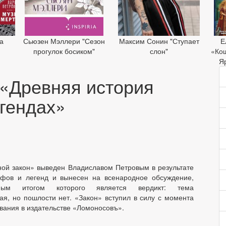
а
Сьюзен Мэллери "Сезон
Максим Сонин "Ступает
Е
»
прогулок босиком"
слон"
«Ко
Я
«Древняя история
егендах»
ной закон» выведен Владиславом Петровым в результате
ифов и легенд и вынесен на всенародное обсуждение,
чным итогом которого является вердикт: тема
ая, но пошлости нет. «Закон» вступил в силу с момента
ования в издательстве «Ломоносовъ».