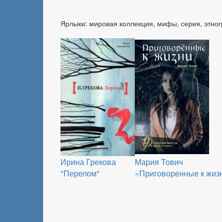
Ярлыки: мировая коллекция, мифы, серия, этно
Ирина Грекова
Мария Тович
"Перелом"
«Приговоренные к жиз