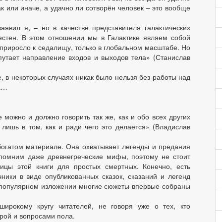
к или иначе, а удачно ли сотворён человек – это вообще
аявил я, – но в качестве представителя галактических
естен. В этом отношении мы в Галактике являем собой
ь, приросло к седалищу, только в глобальном масштабе. Но
путает направление входов и выходов тела» (Станислав
, в некоторых случаях никак было нельзя без работы над
а…
се можно и должно говорить так же, как и обо всех других
лишь в том, как и ради чего это делается» (Владислав
богатом материале. Она охватывает легенды и предания
помним даже древнегреческие мифы, поэтому не стоит
ницы этой книги для простых смертных. Конечно, есть
чники в виде опубликованных сказок, сказаний и легенд
в популярном изложении многие сюжеты впервые собраны
широкому кругу читателей, не говоря уже о тех, кто
рой и вопросами пола.