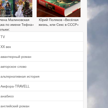
лена Малиновская
Юрий Поляков «Весёлая
шка по имени Тефна»
жизнь, или Секс в СССР»
рлыки:
TV
XX век
авантюрный роман
авторское слово
альтернативная история
Амфора-TRAVELL
анабиоз
английский роман