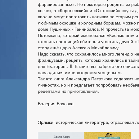
фаршированных». Но некоторые рецепты из рыбы
хозяек, а «Королевский» и «Охотничий» соусы д
вполне могут приготовить наливки по старым ре
любимым окрошке и холодным борщам, можно пр
доме Пушкиных - Ганнибалов. И прочесть (а мож
Потёмкина, который именовался «Кислые щи» и р
готовить настоящий сбитень и угостить друзей «
столу ещё царю Алексею Михайловичу.
Надо сказать, что сохранилось много легенд о
французами, рецепты которых хранились в тайн
для Екатерины II. В книге вы найдёте его описа
насладиться императорским угощеньем.
Так что книга Александра Петрякова содержит н
личностях, но и предлагает попробовать необы
рецептами их приготовления.
Валерия Базлова
Ярлыки: историческая литература, отраслевая л