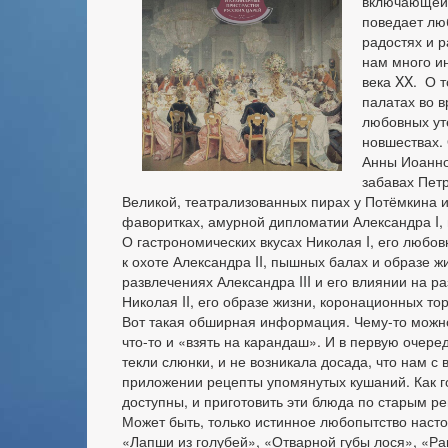
включающей 
поведает лю
радостях и р
нам много ин
века XX. О т
палатах во 
любовных ут
новшествах. 
Анны Иоанно
забавах Петр
Великой, театрализованных пирах у Потёмкина и 
фаворитках, амурной дипломатии Александра I,
О гастрономических вкусах Николая I, его любов
к охоте Александра II, пышных балах и образе ж
развлечениях Александра III и его влиянии на р
Николая II, его образе жизни, коронационных т
Вот такая обширная информация. Чему-то можно 
что-то и «взять на карандаш». И в первую очере
текли слюнки, и не возникала досада, что нам с 
приложении рецепты упомянутых кушаний. Как г
доступны, и приготовить эти блюда по старым рец
Может быть, только истинное любопытство насто
«Лапши из голубей», «Отварной губы лося», «Р