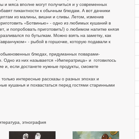
 и мяса вполне могут получиться и у современных
обавят пикантности к обычным блюдам. А вот дачники
цептам из малины, вишни и сливы. Летом, изменив
иготовить «Ботвинью» - одно из любимых кушаний в
ет, и попробовать приготовить!) о любимом напитке князя
азливался по бутылкам. Можно взять на заметку, как
Тавранчуком» - рыбой в горшочке, которую подавали к
 необыкновенных блюдах, придуманных поварами-
е. Одно из них называется «Императрица» и готовилось
ние и, если достанете нужные продукты, сможете
е только интересные рассказы о разных эпохах и
чные кушанья и похвастаться перед гостями старинными
итература, этнография