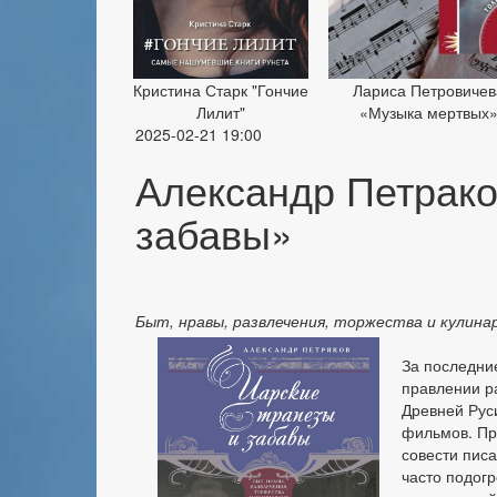
Кристина Старк "Гончие
Лариса Петровичев
Лилит"
«Музыка мертвых
2025-02-21 19:00
Александр Петрако
забавы»
Быт, нравы, развлечения, торжества и кулина
За последни
правлении ра
Древней Рус
фильмов. Пр
совести писа
часто подог