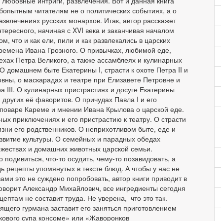
любовные интриги, развлечения. Вот и данная книга
бопытным читателям не о политических событиях, а о
азвлечениях русских монархов. Итак, автор расскажет
тересного, начиная с XVI века и заканчивая началом
ом, что и как ели, пили и как развлекались в царских
времена Ивана Грозного. О привычках, любимой еде,
ехах Петра Великого, а также ассамблеях и кулинарных
О домашнем быте Екатерины I, страсти к охоте Петра II и
вны, о маскарадах и театре при Елизавете Петровне и
а III. О кулинарных пристрастиях и досуге Екатерины
других её фаворитов. О причудах Павла I и его
 поваре Кареме и мнении Ивана Крылова о царской еде.
ных приключениях и его пристрастию к театру. О страсти
изни его родственников. О неприхотливом быте, еде и
азвитие культуры. О семейных и парадных обедах
оржествах и домашних животных царской семьи.
подивиться, что-то осудить, чему-то позавидовать, а
дь рецепты упомянутых в тексте блюд. А чтобы у нас не
вами это не суждено попробовать, автор книги приводит в
оворит Александр Михайлович, все ингредиенты сегодня
ептам не составит труда. Не уверена, что это так.
ящего гурмана заставит его заняться приготовлением
акового супа консоме» или «Жаворонков