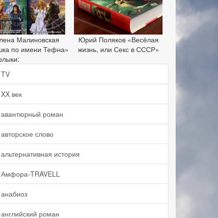
лена Малиновская
Юрий Поляков «Весёлая
шка по имени Тефна»
жизнь, или Секс в СССР»
рлыки:
TV
XX век
авантюрный роман
авторское слово
альтернативная история
Амфора-TRAVELL
анабиоз
английский роман