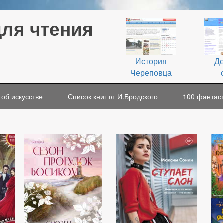
для чтения
История
Де
Череповца
 об искусстве
Список книг от И.Бродского
100 фантаст