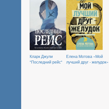
Кларк Джули
Елена Мотова «Мой
"Последний рейс"
лучший друг - желудок»