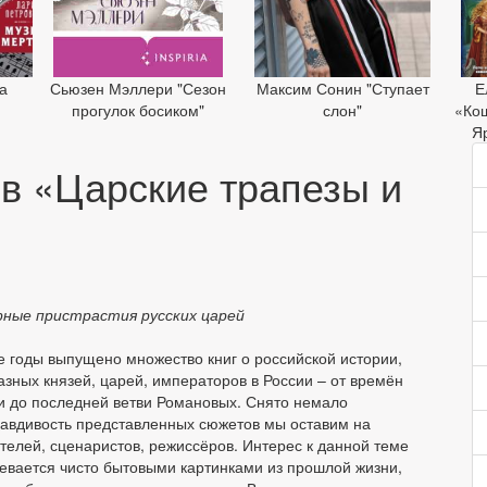
а
Сьюзен Мэллери "Сезон
Максим Сонин "Ступает
Е
»
прогулок босиком"
слон"
«Ко
Я
в «Царские трапезы и
рные пристрастия русских царей
е годы выпущено множество книг о российской истории,
зных князей, царей, императоров в России – от времён
и до последней ветви Романовых. Снято немало
авдивость представленных сюжетов мы оставим на
телей, сценаристов, режиссёров. Интерес к данной теме
ревается чисто бытовыми картинками из прошлой жизни,